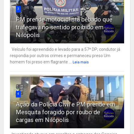
3
PM prende motociclista bêbado que
trafegava no sentido proibido em
Nilópolis
Veículo foi apreendido e levado para a 57ª DP; condutor já
respondia por outros crimes e permaneceu preso Um
homem foi preso em flagrante ...
Leia mais
4
Ação da Polícia Civil e PM prende em
Mesquita foragido por roubo de
cargas em Nilópolis