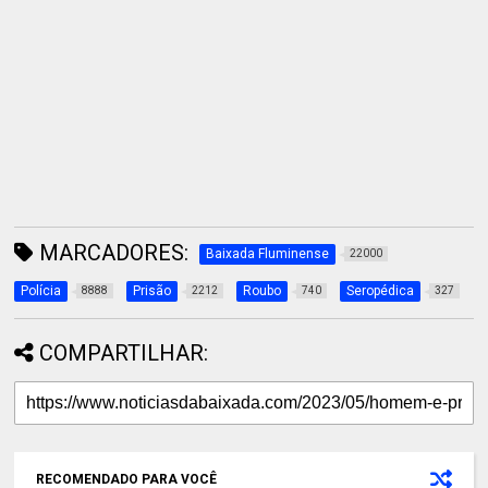
MARCADORES:
Baixada Fluminense
22000
Polícia
Prisão
Roubo
Seropédica
8888
2212
740
327
COMPARTILHAR:
RECOMENDADO PARA VOCÊ