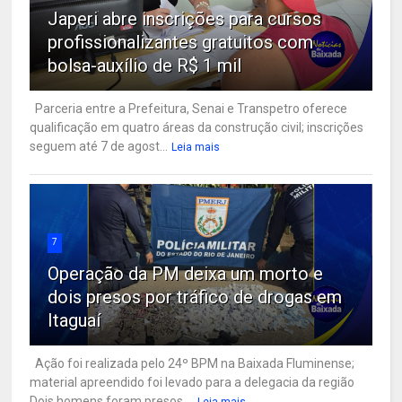
Japeri abre inscrições para cursos
profissionalizantes gratuitos com
bolsa-auxílio de R$ 1 mil
Parceria entre a Prefeitura, Senai e Transpetro oferece
qualificação em quatro áreas da construção civil; inscrições
seguem até 7 de agost...
Leia mais
7
Operação da PM deixa um morto e
dois presos por tráfico de drogas em
Itaguaí
Ação foi realizada pelo 24º BPM na Baixada Fluminense;
material apreendido foi levado para a delegacia da região
Dois homens foram presos ...
Leia mais