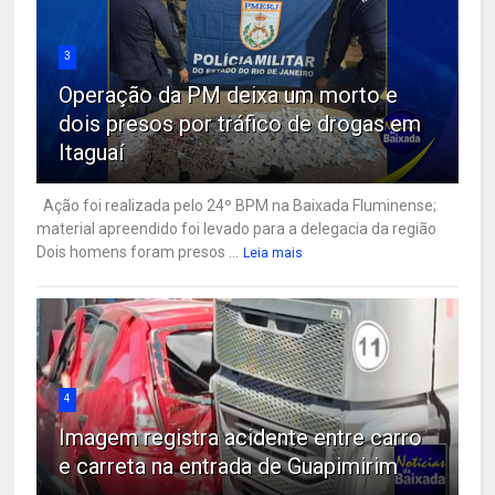
3
Operação da PM deixa um morto e
dois presos por tráfico de drogas em
Itaguaí
Ação foi realizada pelo 24º BPM na Baixada Fluminense;
material apreendido foi levado para a delegacia da região
Dois homens foram presos ...
Leia mais
4
Imagem registra acidente entre carro
e carreta na entrada de Guapimirim