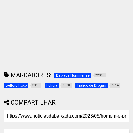
MARCADORES:
Baixada Fluminense
22000
Belford Roxo
Polícia
Tráfico de Drogas
3899
8888
1516
COMPARTILHAR: