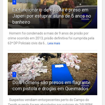
6
Ex-funcionário de escola é preso em
Japeri por estuprar aluna de 5 anos no
banheiro
Homem foi condenado a mais de 9 anos de prisão por
crime ocorrido em 2013; prisão definitiva foi cumprida pela
63ª DP Policiais civis da 6...
Leia mais
7
Dois homens são presos em flagrante
com pistola e drogas em Queimados
Suspeitos vendiam entorpecentes perto do Campo do
Zenith quando foram abordados por policiais do 24º BPM