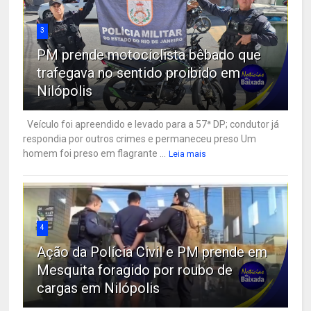
3
PM prende motociclista bêbado que
trafegava no sentido proibido em
Nilópolis
Veículo foi apreendido e levado para a 57ª DP; condutor já
respondia por outros crimes e permaneceu preso Um
homem foi preso em flagrante ...
Leia mais
4
Ação da Polícia Civil e PM prende em
Mesquita foragido por roubo de
cargas em Nilópolis