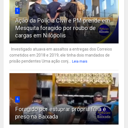
5
Ação da Polícia Civil e PM prende em
Mesquita foragido por roubo de
cargas em Nilópolis
Investigado atuava em assaltos a entregas dos Correios
cometidos em 2018 e 2019; ele tinha dois mandados de
prisão pendentes Uma ação conj...
Leia mais
6
Foragido por estuprar própria filha é
preso na Baixada