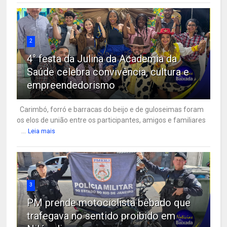
2
4° festa da Julina da Academia da
Saúde celebra convivência, cultura e
empreendedorismo
Carimbó, forró e barracas do beijo e de guloseimas foram
os elos de união entre os participantes, amigos e familiares
...
Leia mais
3
PM prende motociclista bêbado que
trafegava no sentido proibido em