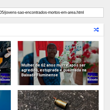
Mulher de 62 anos morre após ser
o
agredida, estuprada e queimada na
Baixada Fluminense