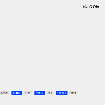
Via
O Dia
crime
Morte
Polícia
22000
1144
782
8888