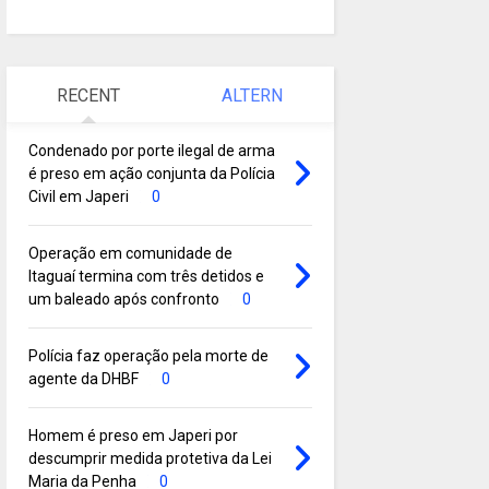
RECENT
ALTERN
Condenado por porte ilegal de arma
é preso em ação conjunta da Polícia
Civil em Japeri
0
Operação em comunidade de
Itaguaí termina com três detidos e
um baleado após confronto
0
Polícia faz operação pela morte de
agente da DHBF
0
Homem é preso em Japeri por
descumprir medida protetiva da Lei
Maria da Penha
0