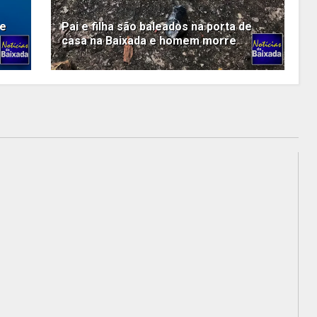
te
Pai e filha são baleados na porta de
casa na Baixada e homem morre