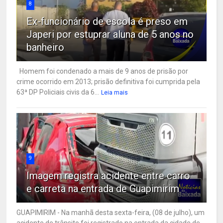
8
Ex-funcionário de escola é preso em
Japeri por estuprar aluna de 5 anos no
banheiro
Homem foi condenado a mais de 9 anos de prisão por
crime ocorrido em 2013; prisão definitiva foi cumprida pela
63ª DP Policiais civis da 6...
Leia mais
9
Imagem registra acidente entre carro
e carreta na entrada de Guapimirim
GUAPIMIRIM - Na manhã desta sexta-feira, (08 de julho), um
acidente de trânsito foi registrado na entrada da cidade de