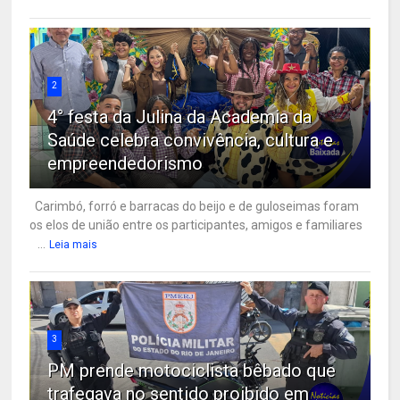
2
4° festa da Julina da Academia da
Saúde celebra convivência, cultura e
empreendedorismo
Carimbó, forró e barracas do beijo e de guloseimas foram
os elos de união entre os participantes, amigos e familiares
...
Leia mais
3
PM prende motociclista bêbado que
trafegava no sentido proibido em