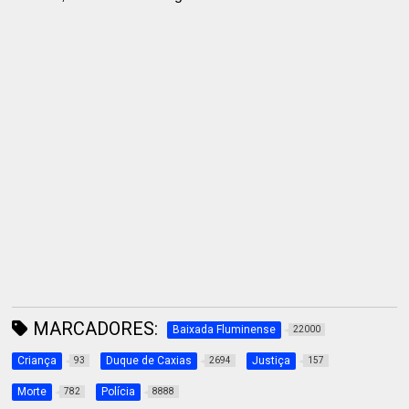
MARCADORES:
Baixada Fluminense
22000
Criança
Duque de Caxias
Justiça
93
2694
157
Morte
Polícia
782
8888