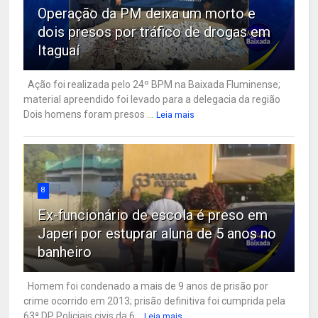
Operação da PM deixa um morto e
dois presos por tráfico de drogas em
Itaguaí
Ação foi realizada pelo 24º BPM na Baixada Fluminense;
material apreendido foi levado para a delegacia da região
Dois homens foram presos ...
Leia mais
8
Ex-funcionário de escola é preso em
Japeri por estuprar aluna de 5 anos no
banheiro
Homem foi condenado a mais de 9 anos de prisão por
crime ocorrido em 2013; prisão definitiva foi cumprida pela
63ª DP Policiais civis da 6...
Leia mais