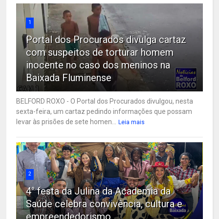
1
Portal dos Procurados divulga cartaz
com suspeitos de torturar homem
inocente no caso dos meninos na
Baixada Fluminense
BELFORD ROXO - O Portal dos Procurados divulgou, nesta
sexta-feira, um cartaz pedindo informações que possam
levar às prisões de sete homen...
Leia mais
2
4° festa da Julina da Academia da
Saúde celebra convivência, cultura e
empreendedorismo