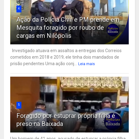
4
Ação da Polícia Civil e PM prende em
Mesquita foragido por roubo de
cargas em Nilópolis
Investigado atuava em assaltos a entregas dos Correios
cometidos em 2018 e 2019; ele tinha dois mandados de
prisão pendentes Uma ação conj...
Leia mais
5
Foragido por estuprar própria filha é
preso na Baixada
Um homem de 41 anos, acusado de estuprar a própria filha