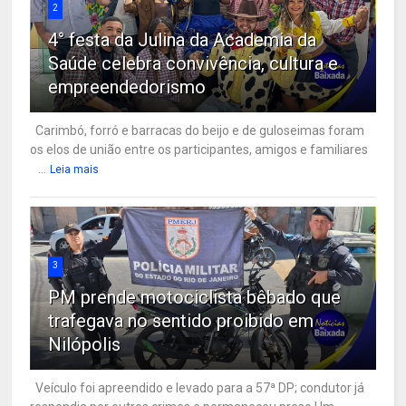
2
4° festa da Julina da Academia da
Saúde celebra convivência, cultura e
empreendedorismo
Carimbó, forró e barracas do beijo e de guloseimas foram
os elos de união entre os participantes, amigos e familiares
...
Leia mais
3
PM prende motociclista bêbado que
trafegava no sentido proibido em
Nilópolis
Veículo foi apreendido e levado para a 57ª DP; condutor já