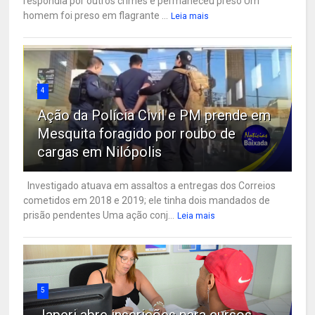
respondia por outros crimes e permaneceu preso Um
homem foi preso em flagrante ...
Leia mais
4
Ação da Polícia Civil e PM prende em
Mesquita foragido por roubo de
cargas em Nilópolis
Investigado atuava em assaltos a entregas dos Correios
cometidos em 2018 e 2019; ele tinha dois mandados de
prisão pendentes Uma ação conj...
Leia mais
5
Japeri abre inscrições para cursos