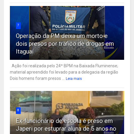
7
Operação da PM deixa um morto e
dois presos por tráfico de drogas em
Itaguaí
Ação foi realizada pelo 24º BPM na Baixada Fluminense;
material apreendido foi levado para a delegacia da região
Dois homens foram presos ...
Leia mais
8
Ex-funcionário de escola é preso em
Japeri por estuprar aluna de 5 anos no