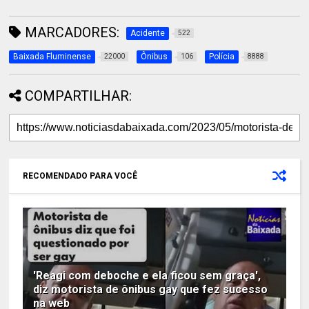
MARCADORES:
Acidente
522
Baixada Fluminense
Ônibus
Polícia
22000
106
8888
COMPARTILHAR:
RECOMENDADO PARA VOCÊ
'Reagi com deboche e ela ficou sem graça',
diz motorista de ônibus gay que fez sucesso
na web