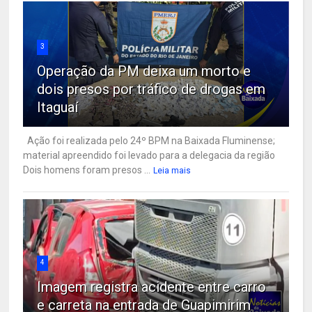
3
Operação da PM deixa um morto e
dois presos por tráfico de drogas em
Itaguaí
Ação foi realizada pelo 24º BPM na Baixada Fluminense;
material apreendido foi levado para a delegacia da região
Dois homens foram presos ...
Leia mais
4
Imagem registra acidente entre carro
e carreta na entrada de Guapimirim