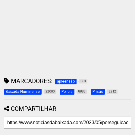
MARCADORES:
apreensão
563
Baixada Fluminense
Polícia
Prisão
22000
8888
2212
COMPARTILHAR: