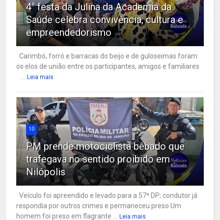
4° festa da Julina da Academia da
Saúde celebra convivência, cultura e
empreendedorismo
Carimbó, forró e barracas do beijo e de guloseimas foram
os elos de união entre os participantes, amigos e familiares
...
Leia mais
10
PM prende motociclista bêbado que
trafegava no sentido proibido em
Nilópolis
Veículo foi apreendido e levado para a 57ª DP; condutor já
respondia por outros crimes e permaneceu preso Um
homem foi preso em flagrante ...
Leia mais