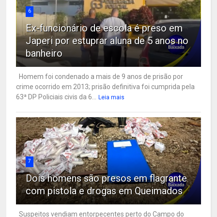
6
Ex-funcionário de escola é preso em
Japeri por estuprar aluna de 5 anos no
banheiro
Homem foi condenado a mais de 9 anos de prisão por
crime ocorrido em 2013; prisão definitiva foi cumprida pela
63ª DP Policiais civis da 6...
Leia mais
7
Dois homens são presos em flagrante
com pistola e drogas em Queimados
Suspeitos vendiam entorpecentes perto do Campo do