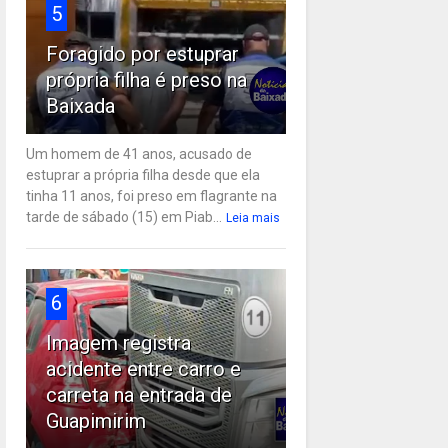
5
Foragido por estuprar
própria filha é preso na
Baixada
Um homem de 41 anos, acusado de
estuprar a própria filha desde que ela
tinha 11 anos, foi preso em flagrante na
tarde de sábado (15) em Piab...
Leia mais
6
Imagem registra
acidente entre carro e
carreta na entrada de
Guapimirim