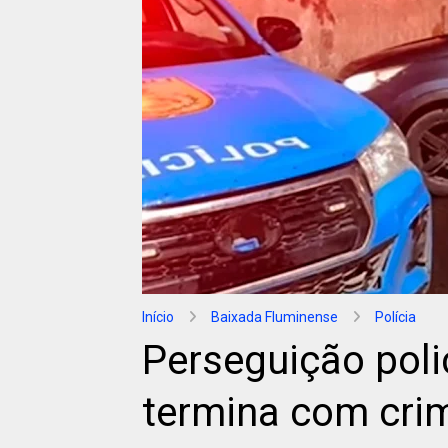
Início
Baixada Fluminense
Polícia
Perseguição poli
termina com cri