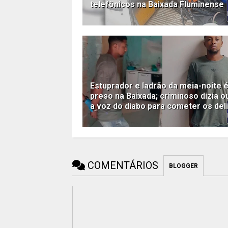
telefônicos na Baixada Fluminense
Estuprador e ladrão da meia-noite 
preso na Baixada; criminoso dizia o
a voz do diabo para cometer os del
COMENTÁRIOS
BLOGGER