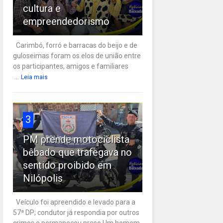
cultura e
empreendedorismo
Carimbó, forró e barracas do beijo e de
guloseimas foram os elos de união entre
os participantes, amigos e familiares
...
Leia mais
3
PM prende motociclista
bêbado que trafegava no
sentido proibido em
Nilópolis
Veículo foi apreendido e levado para a
57ª DP; condutor já respondia por outros