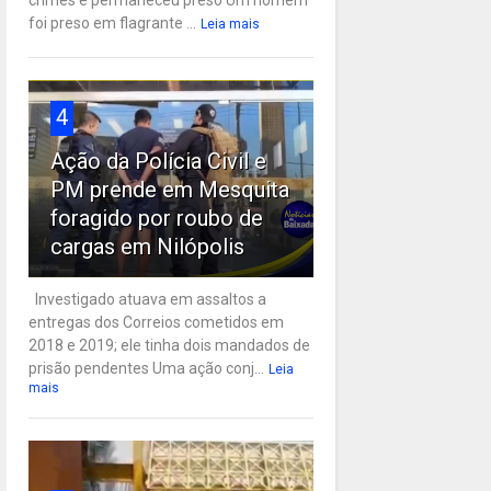
crimes e permaneceu preso Um homem
foi preso em flagrante ...
Leia mais
4
Ação da Polícia Civil e
PM prende em Mesquita
foragido por roubo de
cargas em Nilópolis
Investigado atuava em assaltos a
entregas dos Correios cometidos em
2018 e 2019; ele tinha dois mandados de
prisão pendentes Uma ação conj...
Leia
mais