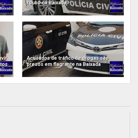
roubo na Baixada
é
uvir
Acusados de tráfico de drogas são
itos
presos em flagrante na Baixada