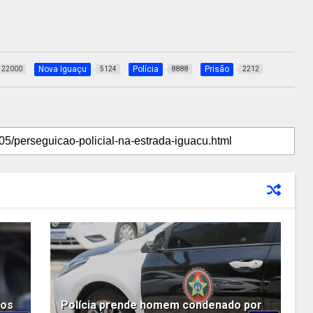
Nova Iguaçu
Polícia
Prisão
22000
5124
8888
2212
bos
Polícia prende homem condenado por