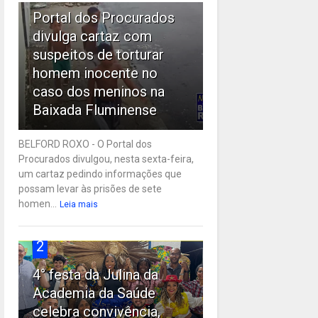
Portal dos Procurados
divulga cartaz com
suspeitos de torturar
homem inocente no
caso dos meninos na
Baixada Fluminense
BELFORD ROXO - O Portal dos
Procurados divulgou, nesta sexta-feira,
um cartaz pedindo informações que
possam levar às prisões de sete
homen...
Leia mais
2
4° festa da Julina da
Academia da Saúde
celebra convivência,