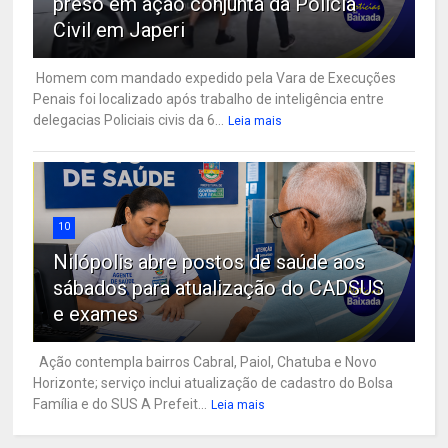
preso em ação conjunta da Polícia
Civil em Japeri
Homem com mandado expedido pela Vara de Execuções
Penais foi localizado após trabalho de inteligência entre
delegacias Policiais civis da 6...
Leia mais
10
Nilópolis abre postos de saúde aos
sábados para atualização do CADSUS
e exames
Ação contempla bairros Cabral, Paiol, Chatuba e Novo
Horizonte; serviço inclui atualização de cadastro do Bolsa
Família e do SUS A Prefeit...
Leia mais