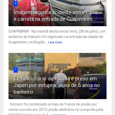
6
Imagem registra acidente entre carro
e carreta na entrada de Guapimirim
GUAPIMIRIM - Na manhã desta sexta-feira, (08 de julho), um
acidente de trânsito foi registrado na entrada da cidade de
Guapimirim, na Região...
Leia mais
7
Ex-funcionário de escola é preso em
Japeri por estuprar aluna de 5 anos no
banheiro
Homem foi condenado a mais de 9 anos de prisão por
crime ocorrido em 2013; prisão definitiva foi cumprida pela
63ª DP Policiais civis da 6...