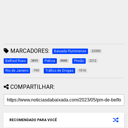
MARCADORES:
Baixada Fluminense
22000
Belford Roxo
Polícia
Prisão
3899
8888
2212
Rio de Janeiro
Tráfico de Drogas
740
1516
COMPARTILHAR:
RECOMENDADO PARA VOCÊ