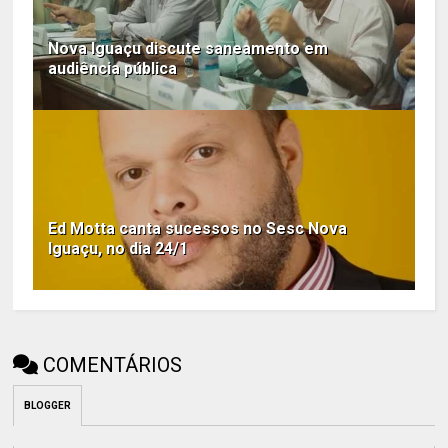
Nova Iguaçu discute saneamento em
audiência pública
Ed Motta canta sucessos no Sesc Nova
Iguaçu, no dia 24/1
COMENTÁRIOS
BLOGGER