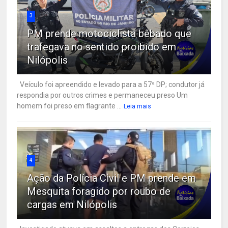
3
PM prende motociclista bêbado que
trafegava no sentido proibido em
Nilópolis
Veículo foi apreendido e levado para a 57ª DP; condutor já
respondia por outros crimes e permaneceu preso Um
homem foi preso em flagrante ...
Leia mais
4
Ação da Polícia Civil e PM prende em
Mesquita foragido por roubo de
cargas em Nilópolis