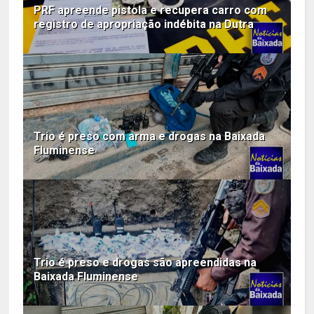
PRF apreende pistola e recupera carro com
registro de apropriação indébita na Dutra
Trio é preso com arma e drogas na Baixada
Fluminense
Trio é preso e drogas são apreendidas na
Baixada Fluminense