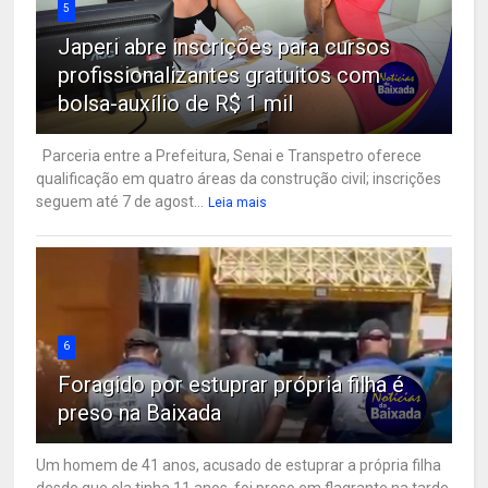
5
Japeri abre inscrições para cursos
profissionalizantes gratuitos com
bolsa-auxílio de R$ 1 mil
Parceria entre a Prefeitura, Senai e Transpetro oferece
qualificação em quatro áreas da construção civil; inscrições
seguem até 7 de agost...
Leia mais
6
Foragido por estuprar própria filha é
preso na Baixada
Um homem de 41 anos, acusado de estuprar a própria filha
desde que ela tinha 11 anos, foi preso em flagrante na tarde