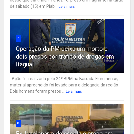
de sábado (15) em Piab...
Leia mais
7
Operação da PM deixa um morto e
dois presos por tráfico de drogas em
Itaguaí
Ação foi realizada pelo 24º BPM na Baixada Fluminense;
material apreendido foi levado para a delegacia da região
Dois homens foram presos ...
Leia mais
8
Ex-funcionário de escola é preso em