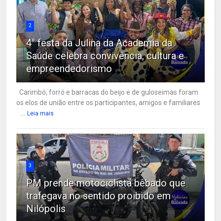
2
4° festa da Julina da Academia da
Saúde celebra convivência, cultura e
empreendedorismo
Carimbó, forró e barracas do beijo e de guloseimas foram
os elos de união entre os participantes, amigos e familiares
...
Leia mais
3
PM prende motociclista bêbado que
trafegava no sentido proibido em
Nilópolis