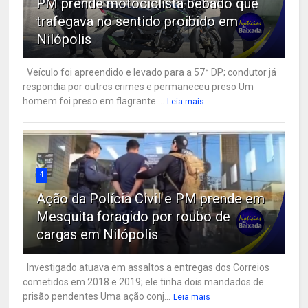
PM prende motociclista bêbado que
trafegava no sentido proibido em
Nilópolis
Veículo foi apreendido e levado para a 57ª DP; condutor já
respondia por outros crimes e permaneceu preso Um
homem foi preso em flagrante ...
Leia mais
4
Ação da Polícia Civil e PM prende em
Mesquita foragido por roubo de
cargas em Nilópolis
Investigado atuava em assaltos a entregas dos Correios
cometidos em 2018 e 2019; ele tinha dois mandados de
prisão pendentes Uma ação conj...
Leia mais