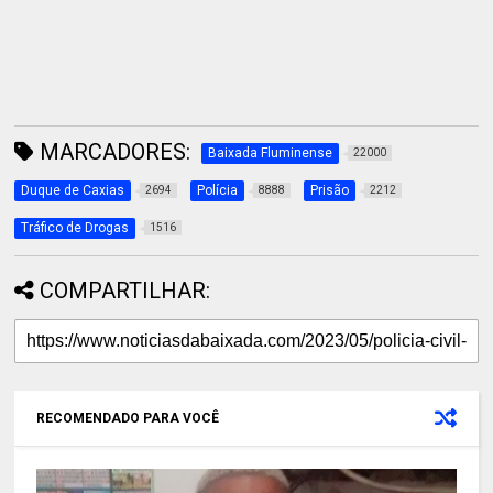
MARCADORES:
Baixada Fluminense
22000
Duque de Caxias
Polícia
Prisão
2694
8888
2212
Tráfico de Drogas
1516
COMPARTILHAR:
RECOMENDADO PARA VOCÊ