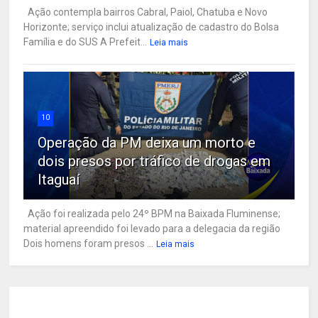
Ação contempla bairros Cabral, Paiol, Chatuba e Novo
Horizonte; serviço inclui atualização de cadastro do Bolsa
Família e do SUS A Prefeit...
Leia mais
10
Operação da PM deixa um morto e
dois presos por tráfico de drogas em
Itaguaí
Ação foi realizada pelo 24º BPM na Baixada Fluminense;
material apreendido foi levado para a delegacia da região
Dois homens foram presos ...
Leia mais