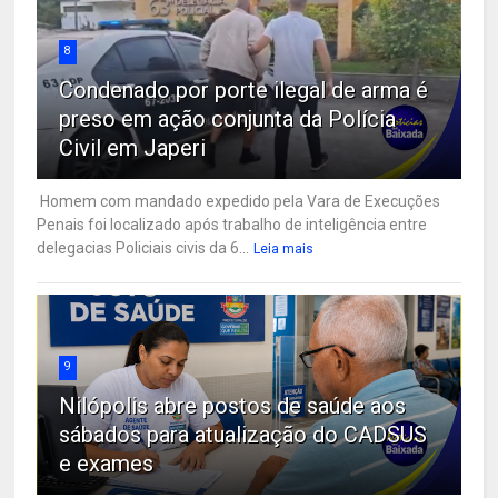
8
Condenado por porte ilegal de arma é
preso em ação conjunta da Polícia
Civil em Japeri
Homem com mandado expedido pela Vara de Execuções
Penais foi localizado após trabalho de inteligência entre
delegacias Policiais civis da 6...
Leia mais
9
Nilópolis abre postos de saúde aos
sábados para atualização do CADSUS
e exames