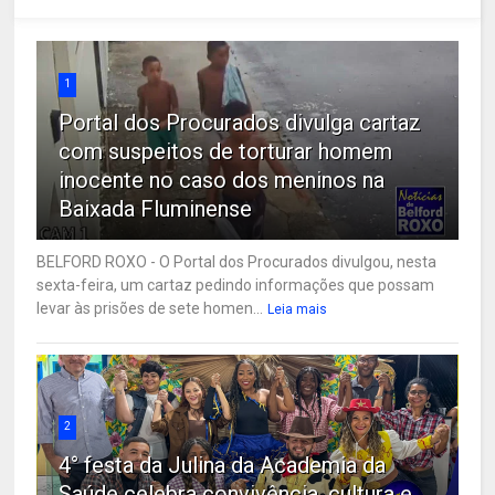
1
Portal dos Procurados divulga cartaz
com suspeitos de torturar homem
inocente no caso dos meninos na
Baixada Fluminense
BELFORD ROXO - O Portal dos Procurados divulgou, nesta
sexta-feira, um cartaz pedindo informações que possam
levar às prisões de sete homen...
Leia mais
2
4° festa da Julina da Academia da
Saúde celebra convivência, cultura e