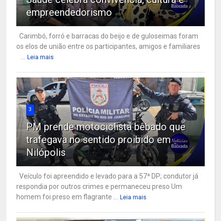
empreendedorismo
Carimbó, forró e barracas do beijo e de guloseimas foram
os elos de união entre os participantes, amigos e familiares
...
Leia mais
3
PM prende motociclista bêbado que
trafegava no sentido proibido em
Nilópolis
Veículo foi apreendido e levado para a 57ª DP; condutor já
respondia por outros crimes e permaneceu preso Um
homem foi preso em flagrante ...
Leia mais