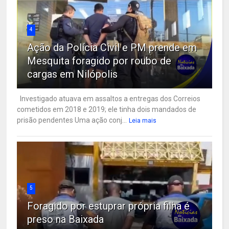
4
Ação da Polícia Civil e PM prende em
Mesquita foragido por roubo de
cargas em Nilópolis
Investigado atuava em assaltos a entregas dos Correios
cometidos em 2018 e 2019; ele tinha dois mandados de
prisão pendentes Uma ação conj...
Leia mais
5
Foragido por estuprar própria filha é
preso na Baixada