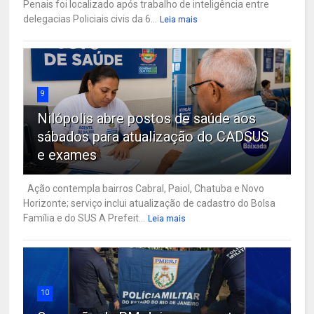
Penais foi localizado após trabalho de inteligência entre
delegacias Policiais civis da 6...
Leia mais
9
Nilópolis abre postos de saúde aos
sábados para atualização do CADSUS
e exames
Ação contempla bairros Cabral, Paiol, Chatuba e Novo
Horizonte; serviço inclui atualização de cadastro do Bolsa
Família e do SUS A Prefeit...
Leia mais
10