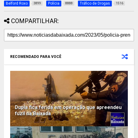
Belford Roxo
Polícia
Tráfico de Drogas
3899
8888
1516
COMPARTILHAR:
RECOMENDADO PARA VOCÊ
Dupla fica ferida em operação que apreendeu
fuzil na Baixada