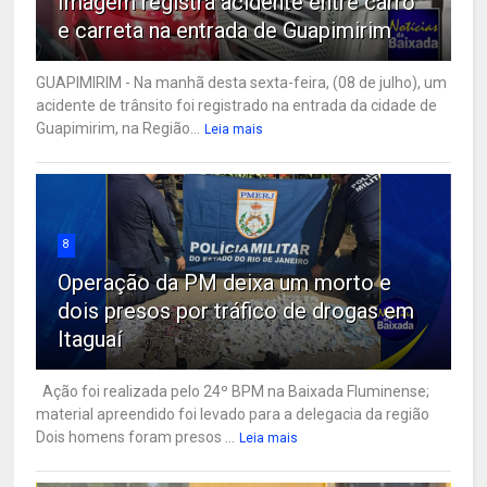
Imagem registra acidente entre carro
e carreta na entrada de Guapimirim
GUAPIMIRIM - Na manhã desta sexta-feira, (08 de julho), um
acidente de trânsito foi registrado na entrada da cidade de
Guapimirim, na Região...
Leia mais
8
Operação da PM deixa um morto e
dois presos por tráfico de drogas em
Itaguaí
Ação foi realizada pelo 24º BPM na Baixada Fluminense;
material apreendido foi levado para a delegacia da região
Dois homens foram presos ...
Leia mais