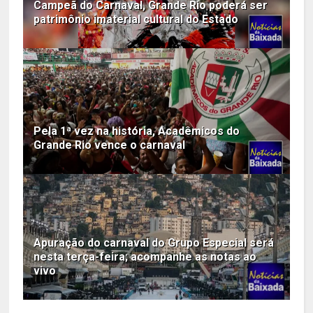
Campeã do Carnaval, Grande Rio poderá ser
patrimônio imaterial cultural do Estado
Pela 1ª vez na história, Acadêmicos do
Grande Rio vence o carnaval
Apuração do carnaval do Grupo Especial será
nesta terça-feira; acompanhe as notas ao
vivo