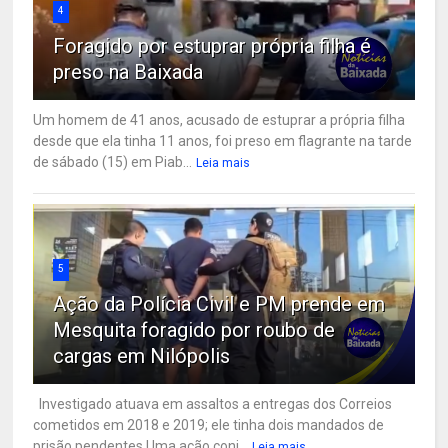
4
Foragido por estuprar própria filha é
preso na Baixada
Um homem de 41 anos, acusado de estuprar a própria filha
desde que ela tinha 11 anos, foi preso em flagrante na tarde
de sábado (15) em Piab...
Leia mais
5
Ação da Polícia Civil e PM prende em
Mesquita foragido por roubo de
cargas em Nilópolis
Investigado atuava em assaltos a entregas dos Correios
cometidos em 2018 e 2019; ele tinha dois mandados de
prisão pendentes Uma ação conj...
Leia mais