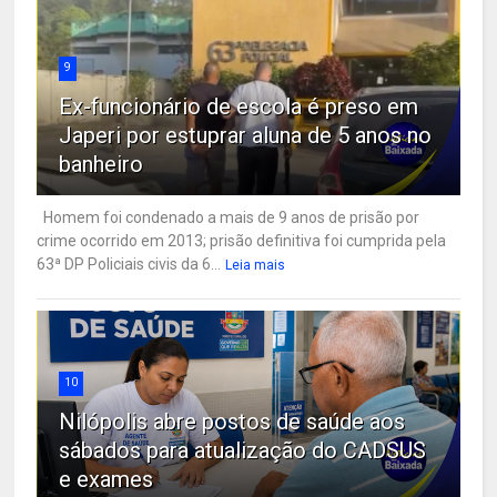
9
Ex-funcionário de escola é preso em
Japeri por estuprar aluna de 5 anos no
banheiro
Homem foi condenado a mais de 9 anos de prisão por
crime ocorrido em 2013; prisão definitiva foi cumprida pela
63ª DP Policiais civis da 6...
Leia mais
10
Nilópolis abre postos de saúde aos
sábados para atualização do CADSUS
e exames