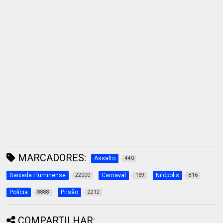
MARCADORES:
Assalto
440
Baixada Fluminense
Carnaval
Nilópolis
22000
169
816
Polícia
Prisão
8888
2212
COMPARTILHAR: