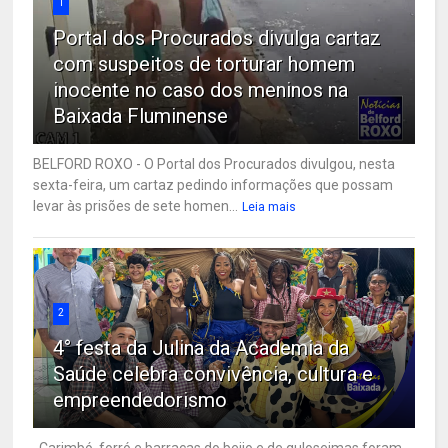
1
Portal dos Procurados divulga cartaz
com suspeitos de torturar homem
inocente no caso dos meninos na
Baixada Fluminense
BELFORD ROXO - O Portal dos Procurados divulgou, nesta
sexta-feira, um cartaz pedindo informações que possam
levar às prisões de sete homen...
Leia mais
2
4° festa da Julina da Academia da
Saúde celebra convivência, cultura e
empreendedorismo
Carimbó, forró e barracas do beijo e de guloseimas foram