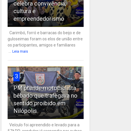
celebra convivência,
cultura e
empreendedorismo
Carimbó, forró e barracas do beijo e de
guloseimas foram os elos de união entre
os participantes, amigos e familiares
...
Leia mais
3
PM prende motociclista
bêbado que trafegava no
sentido proibido em
Nilópolis
Veículo foi apreendido e levado para a