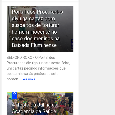
1
Portal dos Procurados
divulga cartaz com
suspeitos de torturar
homem inocente no
caso dos meninos na
Baixada Fluminense
BELFORD ROXO - O Portal dos
Procurados divulgou, nesta sexta-feira,
um cartaz pedindo informações que
possam levar às prisões de sete
homen...
Leia mais
2
4° festa da Julina da
Academia da Saúde