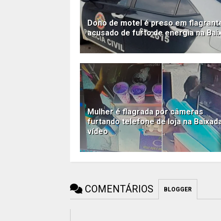
Dono de motel é preso em flagrant
acusado de furto de energia na Bai
Mulher é flagrada por câmeras
furtando telefone de loja na Baixada
vídeo
COMENTÁRIOS
BLOGGER