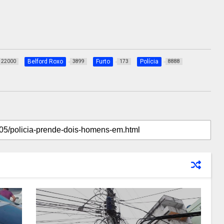
Belford Roxo
Furto
Polícia
22000
3899
173
8888