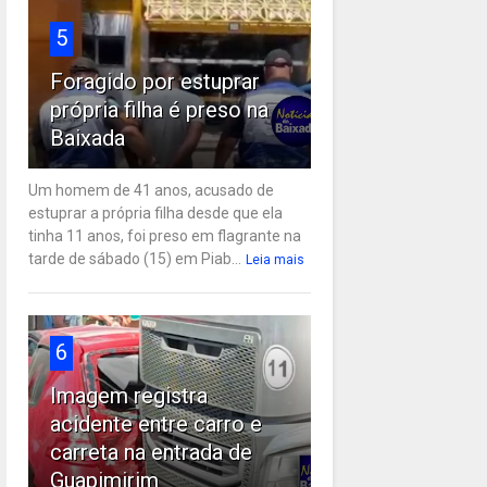
5
Foragido por estuprar
própria filha é preso na
Baixada
Um homem de 41 anos, acusado de
estuprar a própria filha desde que ela
tinha 11 anos, foi preso em flagrante na
tarde de sábado (15) em Piab...
Leia mais
6
Imagem registra
acidente entre carro e
carreta na entrada de
Guapimirim