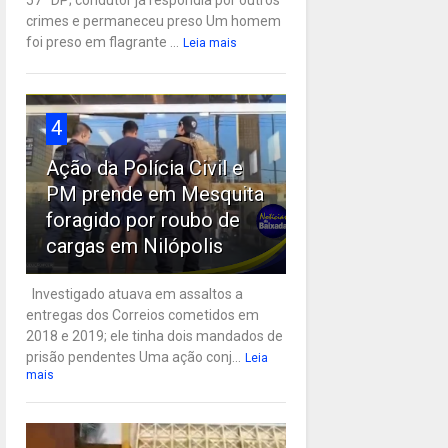
57ª DP; condutor já respondia por outros
crimes e permaneceu preso Um homem
foi preso em flagrante ...
Leia mais
4
Ação da Polícia Civil e
PM prende em Mesquita
foragido por roubo de
cargas em Nilópolis
Investigado atuava em assaltos a
entregas dos Correios cometidos em
2018 e 2019; ele tinha dois mandados de
prisão pendentes Uma ação conj...
Leia
mais