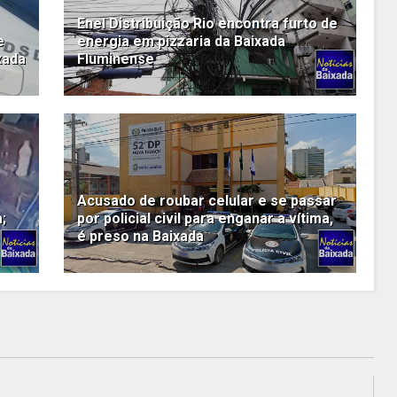
Enel Distribuição Rio encontra furto de
e
energia em pizzaria da Baixada
xada
Fluminense
Acusado de roubar celular e se passar
;
por policial civil para enganar a vítima,
é preso na Baixada