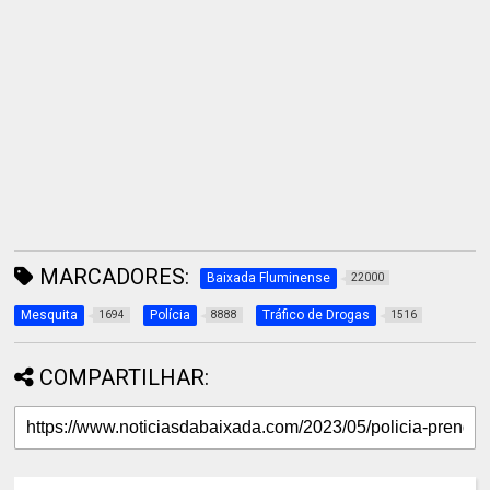
MARCADORES:
Baixada Fluminense
22000
Mesquita
Polícia
Tráfico de Drogas
1694
8888
1516
COMPARTILHAR: