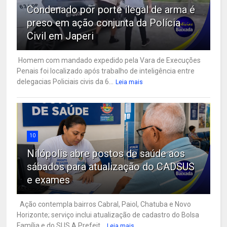
Condenado por porte ilegal de arma é
preso em ação conjunta da Polícia
Civil em Japeri
Homem com mandado expedido pela Vara de Execuções
Penais foi localizado após trabalho de inteligência entre
delegacias Policiais civis da 6...
Leia mais
10
Nilópolis abre postos de saúde aos
sábados para atualização do CADSUS
e exames
Ação contempla bairros Cabral, Paiol, Chatuba e Novo
Horizonte; serviço inclui atualização de cadastro do Bolsa
Família e do SUS A Prefeit...
Leia mais