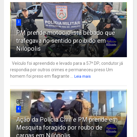
3
PM prende motociclista bêbado que
trafegava no sentido proibido em
Nilópolis
Veículo foi apreendido e levado para a 57ª DP; condutor já
respondia por outros crimes e permaneceu preso Um
homem foi preso em flagrante ...
Leia mais
4
Ação da Polícia Civil e PM prende em
Mesquita foragido por roubo de
cargas em Nilópolis