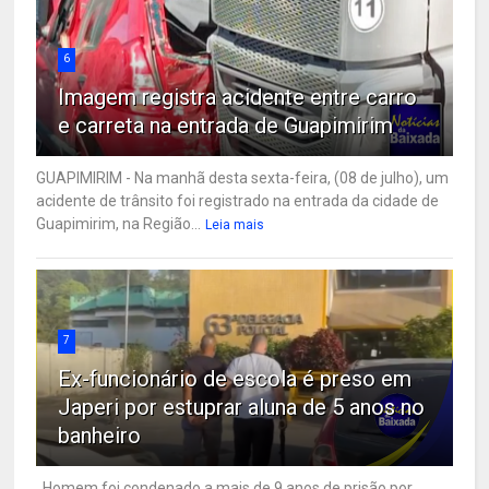
6
Imagem registra acidente entre carro
e carreta na entrada de Guapimirim
GUAPIMIRIM - Na manhã desta sexta-feira, (08 de julho), um
acidente de trânsito foi registrado na entrada da cidade de
Guapimirim, na Região...
Leia mais
7
Ex-funcionário de escola é preso em
Japeri por estuprar aluna de 5 anos no
banheiro
Homem foi condenado a mais de 9 anos de prisão por