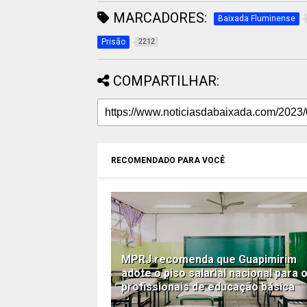
MARCADORES:
Baixada Fluminense
Prisão
2212
COMPARTILHAR:
RECOMENDADO PARA VOCÊ
MPRJ recomenda que Guapimirim
adote o piso salarial nacional para 
profissionais de educação básica