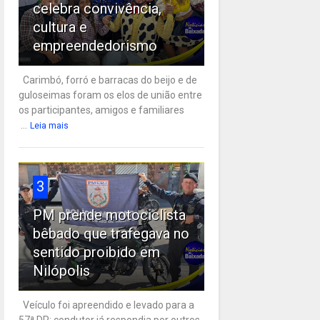
celebra convivência,
cultura e
empreendedorismo
Carimbó, forró e barracas do beijo e de
guloseimas foram os elos de união entre
os participantes, amigos e familiares
...
Leia mais
3
PM prende motociclista
bêbado que trafegava no
sentido proibido em
Nilópolis
Veículo foi apreendido e levado para a