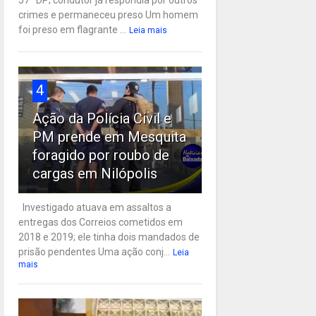
57ª DP; condutor já respondia por outros
crimes e permaneceu preso Um homem
foi preso em flagrante ...
Leia mais
4
Ação da Polícia Civil e
PM prende em Mesquita
foragido por roubo de
cargas em Nilópolis
Investigado atuava em assaltos a
entregas dos Correios cometidos em
2018 e 2019; ele tinha dois mandados de
prisão pendentes Uma ação conj...
Leia
mais