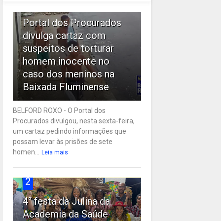
1
Portal dos Procurados
divulga cartaz com
suspeitos de torturar
homem inocente no
caso dos meninos na
Baixada Fluminense
BELFORD ROXO - O Portal dos
Procurados divulgou, nesta sexta-feira,
um cartaz pedindo informações que
possam levar às prisões de sete
homen...
Leia mais
2
4° festa da Julina da
Academia da Saúde