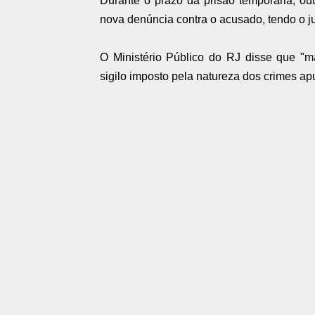
Durante o prazo da prisão temporária, out
nova denúncia contra o acusado, tendo o ju
O Ministério Público do RJ disse que "m
sigilo imposto pela natureza dos crimes ap