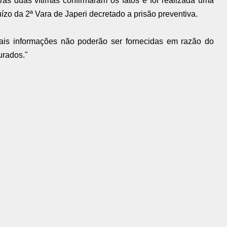
ras duas vítimas confirmaram os fatos e foi realizada uma
ízo da 2ª Vara de Japeri decretado a prisão preventiva.
ais informações não poderão ser fornecidas em razão do
urados."