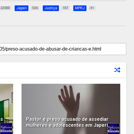
Japeri
Justiça
MPRJ
22000
526
157
41
os
Pastor é preso acusado de assediar
mulheres e adolescentes em Japeri