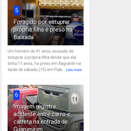
5
Foragido por estuprar
própria filha é preso na
Baixada
Um homem de 41 anos, acusado de
estuprar a própria filha desde que ela
tinha 11 anos, foi preso em flagrante na
tarde de sábado (15) em Piab...
Leia mais
6
Imagem registra
acidente entre carro e
carreta na entrada de
Guapimirim