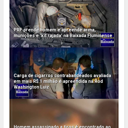
PRF prende homem e apreende arma,
munições e 'kit rajada' na Baixada Fluminense
Carga de cigarros contrabandeados avaliada
em mais R$ 1 milhão é apreendida na Rod
Washington Luiz
Homem assassinado a tiros é encontrado ao