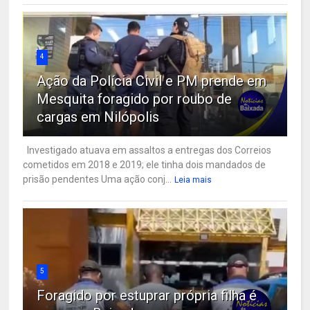
4
Ação da Polícia Civil e PM prende em
Mesquita foragido por roubo de
cargas em Nilópolis
Investigado atuava em assaltos a entregas dos Correios
cometidos em 2018 e 2019; ele tinha dois mandados de
prisão pendentes Uma ação conj...
Leia mais
5
Foragido por estuprar própria filha é