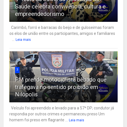
Saúde celebra convivência, cultura e
empreendedorismo
Carimbó, forró e barracas do beijo e de guloseimas foram
os elos de união entre os participantes, amigos e familiares
...
Leia mais
3
PM prende motociclista bêbado que
trafegava no sentido proibido em
Nilópolis
Veículo foi apreendido e levado para a 57ª DP; condutor já
respondia por outros crimes e permaneceu preso Um
homem foi preso em flagrante ...
Leia mais