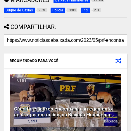
MARCADORES:
Baixada Fluminense
22000
Duque de Caxias
Polícia
PRF
2694
8888
294
COMPARTILHAR:
RECOMENDADO PARA VOCÊ
Cães farejadores encontram carregamento
de drogas em ônibus na Baixada Fluminense