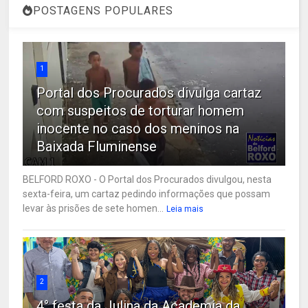
POSTAGENS POPULARES
1
Portal dos Procurados divulga cartaz
com suspeitos de torturar homem
inocente no caso dos meninos na
Baixada Fluminense
BELFORD ROXO - O Portal dos Procurados divulgou, nesta
sexta-feira, um cartaz pedindo informações que possam
levar às prisões de sete homen...
Leia mais
2
4° festa da Julina da Academia da