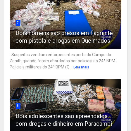
7
Dois homens são presos em flagrante
com pistola e drogas em Queimados
Suspeitos vendiam entorpecentes perto do Campo do
Zenith quando foram abordados por policiais do 24º BPM
Policiais militares do 24º BPM (Q...
Leia mais
8
Dois adolescentes são apreendidos
com drogas e dinheiro em Paracambi