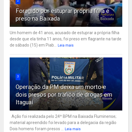
2
Foragido por estuprar própria filha é
preso na Baixada
Um homem de 41 anos, acusado de estuprar a própria filha
desde que ela tinha 11 anos, foi preso em flagrante na tarde
de sábado (15) em Piab...
Leia mais
3
Operação da PM deixa um morto e
dois presos por tráfico de drogas em
Itaguaí
Ação foi realizada pelo 24º BPM na Baixada Fluminense;
material apreendido foi levado para a delegacia da região
Dois homens foram presos ...
Leia mais