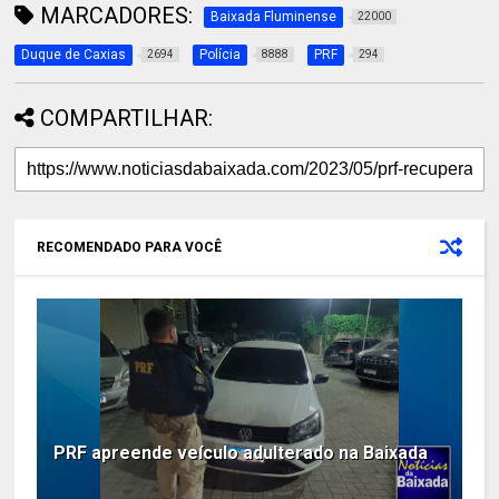
MARCADORES:
Baixada Fluminense
22000
Duque de Caxias
Polícia
PRF
2694
8888
294
COMPARTILHAR:
RECOMENDADO PARA VOCÊ
PRF apreende veículo adulterado na Baixada