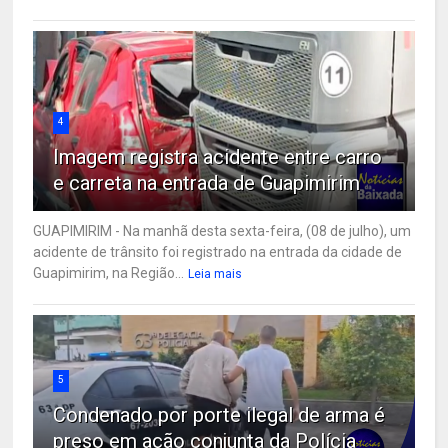
4
Imagem registra acidente entre carro
e carreta na entrada de Guapimirim
GUAPIMIRIM - Na manhã desta sexta-feira, (08 de julho), um
acidente de trânsito foi registrado na entrada da cidade de
Guapimirim, na Região...
Leia mais
5
Condenado por porte ilegal de arma é
preso em ação conjunta da Polícia