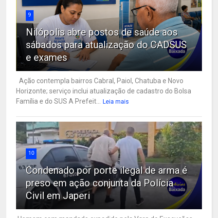
9
Nilópolis abre postos de saúde aos
sábados para atualização do CADSUS
e exames
Ação contempla bairros Cabral, Paiol, Chatuba e Novo
Horizonte; serviço inclui atualização de cadastro do Bolsa
Família e do SUS A Prefeit...
Leia mais
10
Condenado por porte ilegal de arma é
preso em ação conjunta da Polícia
Civil em Japeri