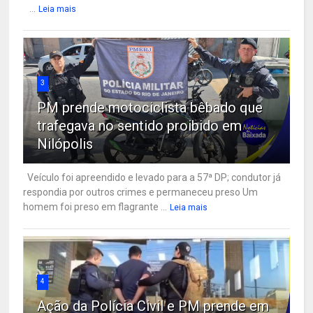
...
Leia mais
3
PM prende motociclista bêbado que
trafegava no sentido proibido em
Nilópolis
Veículo foi apreendido e levado para a 57ª DP; condutor já
respondia por outros crimes e permaneceu preso Um
homem foi preso em flagrante ...
Leia mais
4
Ação da Polícia Civil e PM prende em