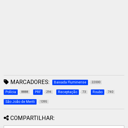
MARCADORES:
Baixada Fluminense
22000
Polícia
PRF
Receptação
Roubo
8888
294
73
740
São João de Meriti
1395
COMPARTILHAR: