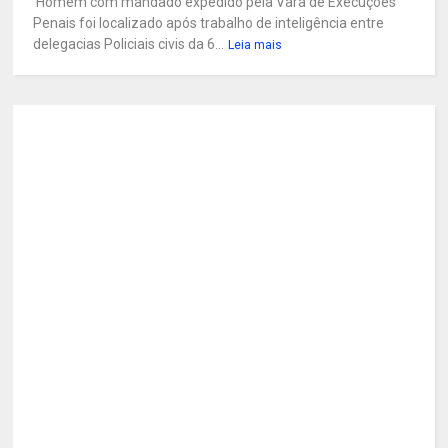
Homem com mandado expedido pela Vara de Execuções
Penais foi localizado após trabalho de inteligência entre
delegacias Policiais civis da 6...
Leia mais