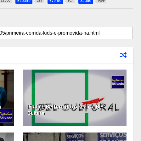
Esporte
Evento
Saúde
22000
625
107
1689
a
IFRJ de Belford Roxo realiza Bel
Cultura