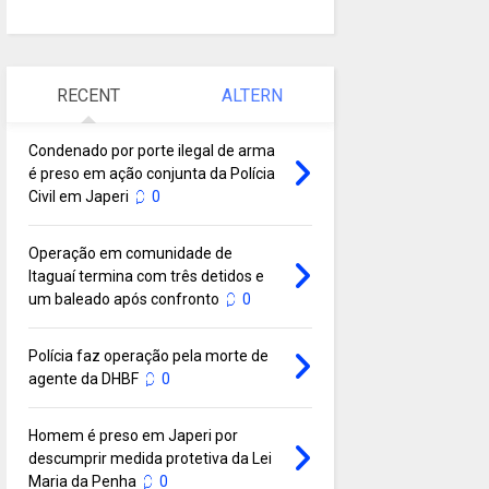
RECENT
ALTERN
Condenado por porte ilegal de arma
é preso em ação conjunta da Polícia
Civil em Japeri
0
Operação em comunidade de
Itaguaí termina com três detidos e
um baleado após confronto
0
Polícia faz operação pela morte de
agente da DHBF
0
Homem é preso em Japeri por
descumprir medida protetiva da Lei
Maria da Penha
0