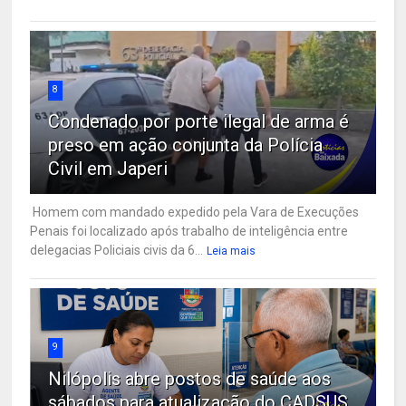
8
Condenado por porte ilegal de arma é
preso em ação conjunta da Polícia
Civil em Japeri
Homem com mandado expedido pela Vara de Execuções
Penais foi localizado após trabalho de inteligência entre
delegacias Policiais civis da 6...
Leia mais
9
Nilópolis abre postos de saúde aos
sábados para atualização do CADSUS