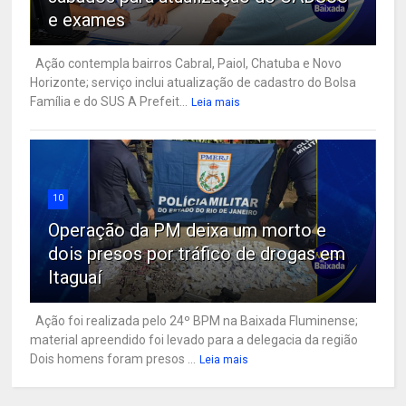
e exames
Ação contempla bairros Cabral, Paiol, Chatuba e Novo
Horizonte; serviço inclui atualização de cadastro do Bolsa
Família e do SUS A Prefeit...
Leia mais
10
Operação da PM deixa um morto e
dois presos por tráfico de drogas em
Itaguaí
Ação foi realizada pelo 24º BPM na Baixada Fluminense;
material apreendido foi levado para a delegacia da região
Dois homens foram presos ...
Leia mais