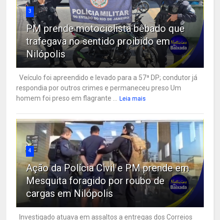
3
PM prende motociclista bêbado que
trafegava no sentido proibido em
Nilópolis
Veículo foi apreendido e levado para a 57ª DP; condutor já
respondia por outros crimes e permaneceu preso Um
homem foi preso em flagrante ...
Leia mais
4
Ação da Polícia Civil e PM prende em
Mesquita foragido por roubo de
cargas em Nilópolis
Investigado atuava em assaltos a entregas dos Correios