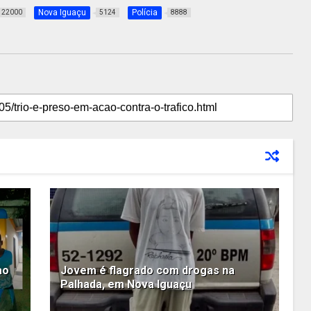
Nova Iguaçu
Polícia
22000
5124
8888
ao
Jovem é flagrado com drogas na
Palhada, em Nova Iguaçu