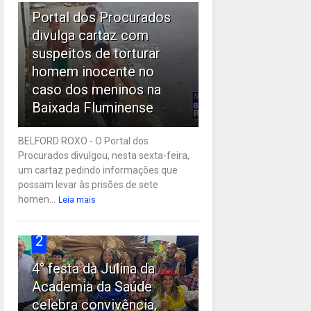
Portal dos Procurados
divulga cartaz com
suspeitos de torturar
homem inocente no
caso dos meninos na
Baixada Fluminense
BELFORD ROXO - O Portal dos
Procurados divulgou, nesta sexta-feira,
um cartaz pedindo informações que
possam levar às prisões de sete
homen...
Leia mais
2
4° festa da Julina da
Academia da Saúde
celebra convivência,