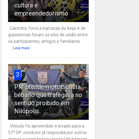
cultura e
empreendedorismo
Carimbó, forró e barracas do beijo e de
guloseimas foram os elos de união entre
os participantes, amigos e familiares
...
Leia mais
3
PM prende motociclista
bêbado que trafegava no
sentido proibido em
Nilópolis
Veículo foi apreendido e levado para a
57ª DP; condutor já respondia por outros