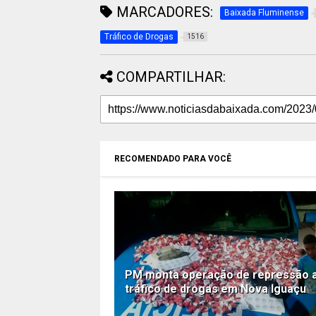
MARCADORES:
Baixada Fluminense
Tráfico de Drogas
1516
COMPARTILHAR:
RECOMENDADO PARA VOCÊ
PM monta operação de repressão 
tráfico de drogas em Nova Iguaçu