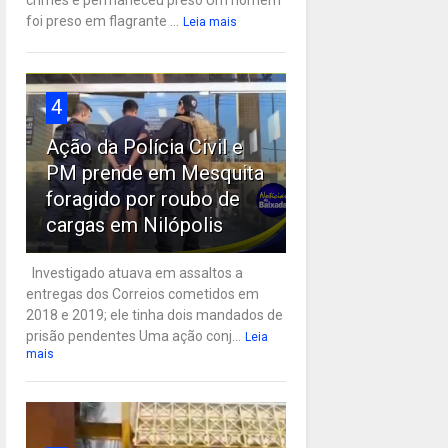
crimes e permaneceu preso Um homem
foi preso em flagrante ...
Leia mais
4
Ação da Polícia Civil e
PM prende em Mesquita
foragido por roubo de
cargas em Nilópolis
Investigado atuava em assaltos a
entregas dos Correios cometidos em
2018 e 2019; ele tinha dois mandados de
prisão pendentes Uma ação conj...
Leia
mais