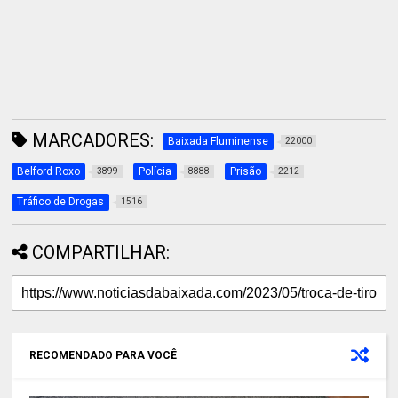
MARCADORES:
Baixada Fluminense
22000
Belford Roxo
Polícia
Prisão
3899
8888
2212
Tráfico de Drogas
1516
COMPARTILHAR:
RECOMENDADO PARA VOCÊ