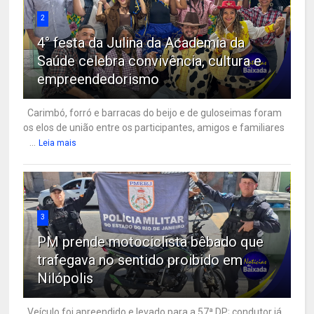
2
4° festa da Julina da Academia da
Saúde celebra convivência, cultura e
empreendedorismo
Carimbó, forró e barracas do beijo e de guloseimas foram
os elos de união entre os participantes, amigos e familiares
...
Leia mais
3
PM prende motociclista bêbado que
trafegava no sentido proibido em
Nilópolis
Veículo foi apreendido e levado para a 57ª DP; condutor já