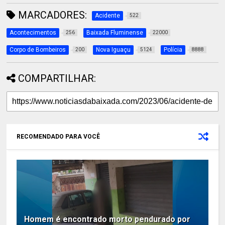
MARCADORES:
Acidente
522
Acontecimentos
Baixada Fluminense
256
22000
Corpo de Bombeiros
Nova Iguaçu
Polícia
200
5124
8888
COMPARTILHAR:
RECOMENDADO PARA VOCÊ
Homem é encontrado morto pendurado por