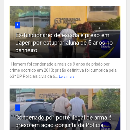
8
Ex-funcionário de escola é preso em
Japeri por estuprar aluna de 5 anos no
banheiro
Homem foi condenado a mais de 9 anos de prisão por
crime ocorrido em 2013; prisão definitiva foi cumprida pela
63ª DP Policiais civis da 6...
Leia mais
9
Condenado por porte ilegal de arma é
preso em ação conjunta da Polícia