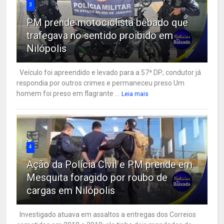
3
PM prende motociclista bêbado que
trafegava no sentido proibido em
Nilópolis
Veículo foi apreendido e levado para a 57ª DP; condutor já
respondia por outros crimes e permaneceu preso Um
homem foi preso em flagrante ...
Leia mais
4
Ação da Polícia Civil e PM prende em
Mesquita foragido por roubo de
cargas em Nilópolis
Investigado atuava em assaltos a entregas dos Correios