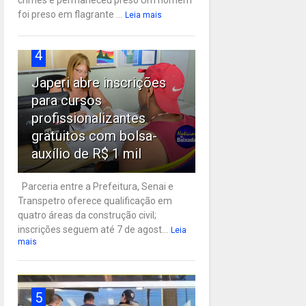
crimes e permaneceu preso Um homem
foi preso em flagrante ...
Leia mais
4
Japeri abre inscrições
para cursos
profissionalizantes
gratuitos com bolsa-
auxílio de R$ 1 mil
Parceria entre a Prefeitura, Senai e
Transpetro oferece qualificação em
quatro áreas da construção civil;
inscrições seguem até 7 de agost...
Leia
mais
5