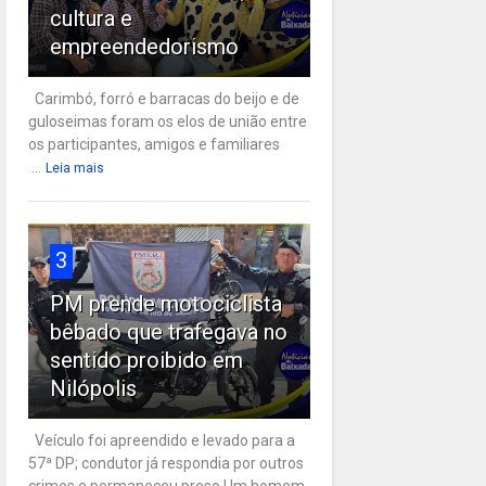
cultura e
empreendedorismo
Carimbó, forró e barracas do beijo e de
guloseimas foram os elos de união entre
os participantes, amigos e familiares
...
Leia mais
3
PM prende motociclista
bêbado que trafegava no
sentido proibido em
Nilópolis
Veículo foi apreendido e levado para a
57ª DP; condutor já respondia por outros