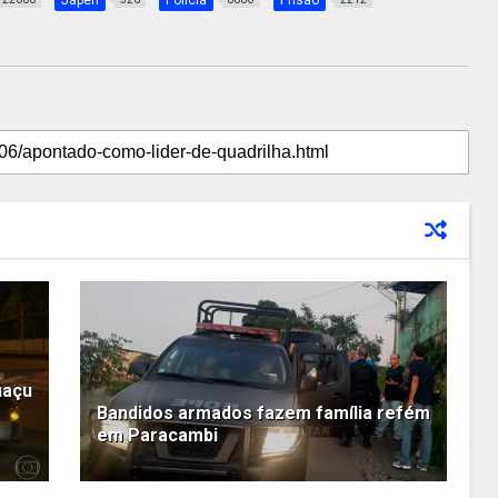
Japeri
Polícia
Prisão
uaçu
Bandidos armados fazem família refém
em Paracambi