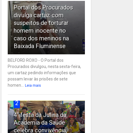
Portal dos Procurados
divulga cartaz com
suspeitos de torturar
homem inocente no
caso dos meninos na
Baixada Fluminense
BELFORD ROXO - O Portal dos
Procurados divulgou, nesta sexta-feira,
um cartaz pedindo informações que
possam levar às prisões de sete
homen...
Leia mais
2
4° festa da Julina da
Academia da Saúde
celebra convivência,