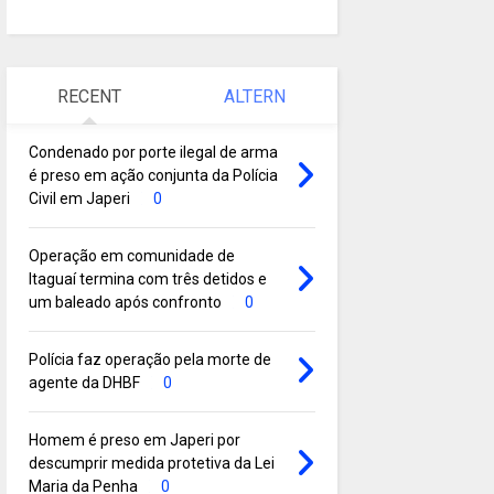
RECENT
ALTERN
Condenado por porte ilegal de arma
é preso em ação conjunta da Polícia
Civil em Japeri
0
Operação em comunidade de
Itaguaí termina com três detidos e
um baleado após confronto
0
Polícia faz operação pela morte de
agente da DHBF
0
Homem é preso em Japeri por
descumprir medida protetiva da Lei
Maria da Penha
0