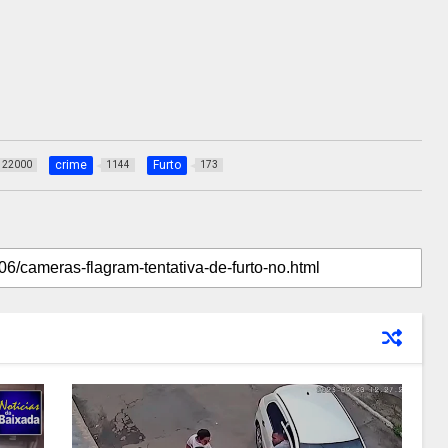
crime
Furto
22000
1144
173