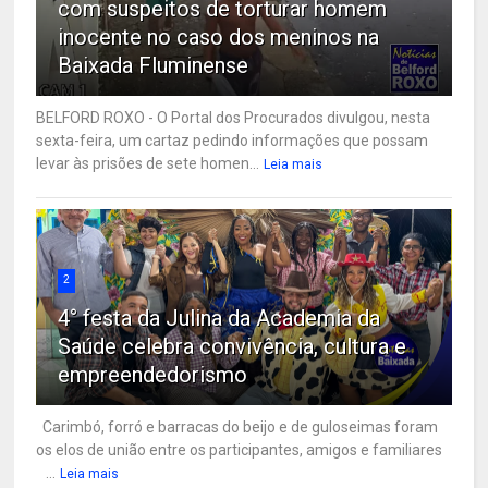
com suspeitos de torturar homem
inocente no caso dos meninos na
Baixada Fluminense
BELFORD ROXO - O Portal dos Procurados divulgou, nesta
sexta-feira, um cartaz pedindo informações que possam
levar às prisões de sete homen...
Leia mais
2
4° festa da Julina da Academia da
Saúde celebra convivência, cultura e
empreendedorismo
Carimbó, forró e barracas do beijo e de guloseimas foram
os elos de união entre os participantes, amigos e familiares
...
Leia mais