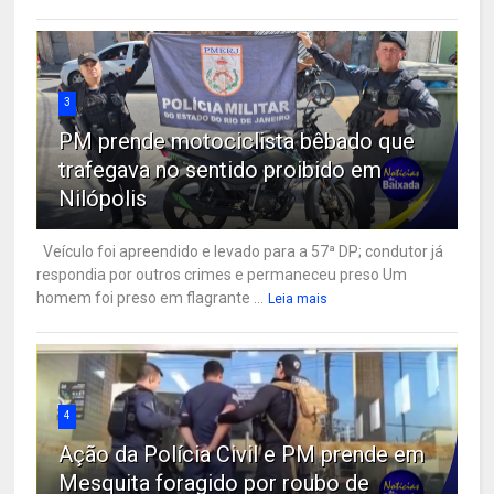
3
PM prende motociclista bêbado que
trafegava no sentido proibido em
Nilópolis
Veículo foi apreendido e levado para a 57ª DP; condutor já
respondia por outros crimes e permaneceu preso Um
homem foi preso em flagrante ...
Leia mais
4
Ação da Polícia Civil e PM prende em
Mesquita foragido por roubo de