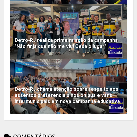
Detro-RJ realiza primeira ação da campanha
"Não finja que não me viu! Ceda o lugar"
Detro-RJ chama atenção sobre respeito aos
assentos preferenciais nos ônibus e vans
intermunicipais em nova campanha educativa