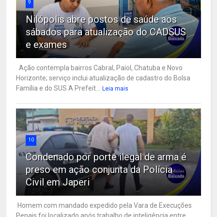
9
Nilópolis abre postos de saúde aos
sábados para atualização do CADSUS
e exames
Ação contempla bairros Cabral, Paiol, Chatuba e Novo
Horizonte; serviço inclui atualização de cadastro do Bolsa
Família e do SUS A Prefeit...
Leia mais
10
Condenado por porte ilegal de arma é
preso em ação conjunta da Polícia
Civil em Japeri
Homem com mandado expedido pela Vara de Execuções
Penais foi localizado após trabalho de inteligência entre