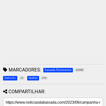
MARCADORES:
Baixada Fluminense
22000
Detro-RJ
Mulher
12
214
COMPARTILHAR: