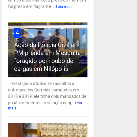
crimes e permaneceu preso Um homem
foi preso em flagrante ...
Leia mais
4
Ação da Polícia Civil e
PM prende em Mesquita
foragido por roubo de
cargas em Nilópolis
Investigado atuava em assaltos a
entregas dos Correios cometidos em
2018 e 2019; ele tinha dois mandados de
prisão pendentes Uma ação conj...
Leia
mais