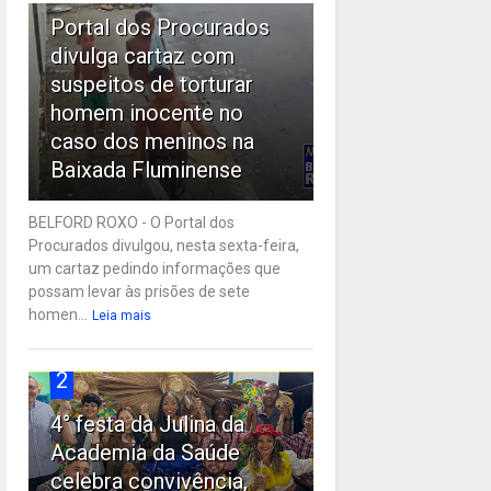
Portal dos Procurados
divulga cartaz com
suspeitos de torturar
homem inocente no
caso dos meninos na
Baixada Fluminense
BELFORD ROXO - O Portal dos
Procurados divulgou, nesta sexta-feira,
um cartaz pedindo informações que
possam levar às prisões de sete
homen...
Leia mais
2
4° festa da Julina da
Academia da Saúde
celebra convivência,