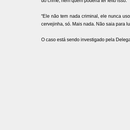
do crime, nem quem poderia ter feito isso.
“Ele não tem nada criminal, ele nunca us
cervejinha, só. Mais nada. Não saia para lu
O caso está sendo investigado pela Deleg