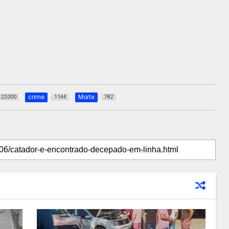
crime
Morte
22000
1144
782