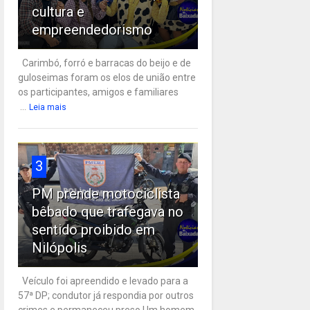
cultura e
empreendedorismo
Carimbó, forró e barracas do beijo e de
guloseimas foram os elos de união entre
os participantes, amigos e familiares
...
Leia mais
3
PM prende motociclista
bêbado que trafegava no
sentido proibido em
Nilópolis
Veículo foi apreendido e levado para a
57ª DP; condutor já respondia por outros