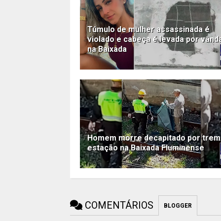
Túmulo de mulher assassinada é
violado e cabeça é levada por vând
na Baixada
Homem morre decapitado por tre
estação na Baixada Fluminense
COMENTÁRIOS
BLOGGER