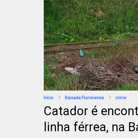
Início
Baixada Fluminense
crime
Catador é encon
linha férrea, na