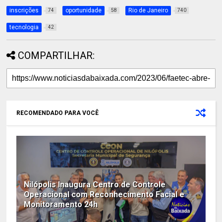
inscrições
oportunidade
Rio de Janeiro
74
58
740
tecnologia
42
COMPARTILHAR:
RECOMENDADO PARA VOCÊ
Nilópolis Inaugura Centro de Controle
Operacional com Reconhecimento Facial e
Monitoramento 24h