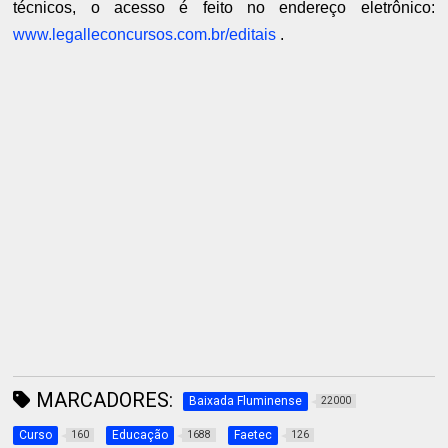
técnicos, o acesso é feito no endereço eletrônico:
www.legalleconcursos.com.br/editais
.
MARCADORES:
Baixada Fluminense
22000
Curso
Educação
Faetec
160
1688
126