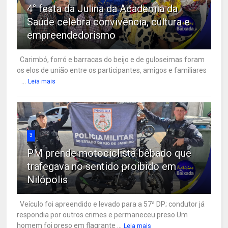
4° festa da Julina da Academia da
Saúde celebra convivência, cultura e
empreendedorismo
Carimbó, forró e barracas do beijo e de guloseimas foram
os elos de união entre os participantes, amigos e familiares
...
Leia mais
3
PM prende motociclista bêbado que
trafegava no sentido proibido em
Nilópolis
Veículo foi apreendido e levado para a 57ª DP; condutor já
respondia por outros crimes e permaneceu preso Um
homem foi preso em flagrante ...
Leia mais