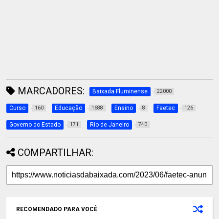
MARCADORES:
Baixada Fluminense
22000
Curso
Educação
Ensino
Faetec
160
1688
8
126
Governo do Estado
Rio de Janeiro
171
740
COMPARTILHAR:
RECOMENDADO PARA VOCÊ