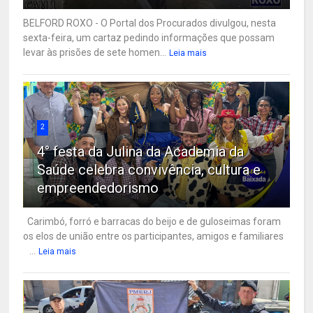
BELFORD ROXO - O Portal dos Procurados divulgou, nesta
sexta-feira, um cartaz pedindo informações que possam
levar às prisões de sete homen...
Leia mais
2
4° festa da Julina da Academia da
Saúde celebra convivência, cultura e
empreendedorismo
Carimbó, forró e barracas do beijo e de guloseimas foram
os elos de união entre os participantes, amigos e familiares
...
Leia mais