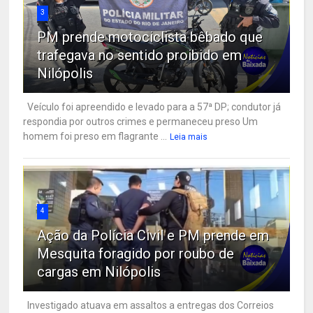
3
PM prende motociclista bêbado que
trafegava no sentido proibido em
Nilópolis
Veículo foi apreendido e levado para a 57ª DP; condutor já
respondia por outros crimes e permaneceu preso Um
homem foi preso em flagrante ...
Leia mais
4
Ação da Polícia Civil e PM prende em
Mesquita foragido por roubo de
cargas em Nilópolis
Investigado atuava em assaltos a entregas dos Correios