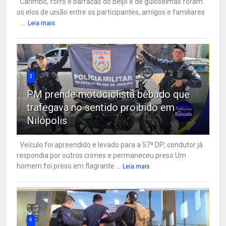
Carimbó, forró e barracas do beijo e de guloseimas foram
os elos de união entre os participantes, amigos e familiares
...
Leia mais
3
PM prende motociclista bêbado que
trafegava no sentido proibido em
Nilópolis
Veículo foi apreendido e levado para a 57ª DP; condutor já
respondia por outros crimes e permaneceu preso Um
homem foi preso em flagrante ...
Leia mais
4