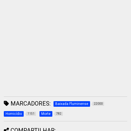
MARCADORES:
Baixada Fluminense
22000
Homicídio
Morte
1151
782
COMPARTILHAR: