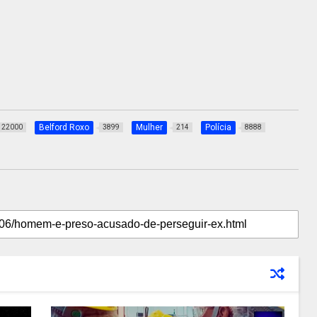
Belford Roxo
Mulher
Polícia
22000
3899
214
8888