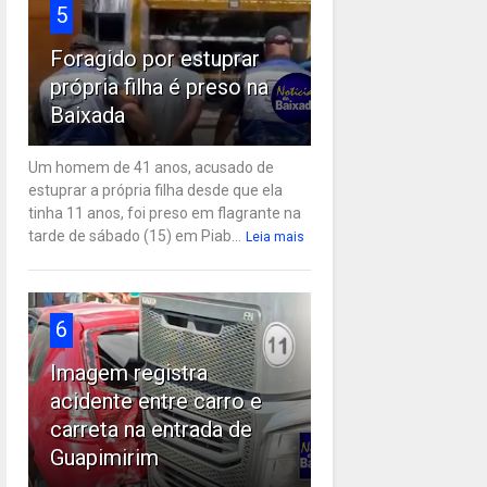
5
Foragido por estuprar
própria filha é preso na
Baixada
Um homem de 41 anos, acusado de
estuprar a própria filha desde que ela
tinha 11 anos, foi preso em flagrante na
tarde de sábado (15) em Piab...
Leia mais
6
Imagem registra
acidente entre carro e
carreta na entrada de
Guapimirim