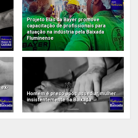
Projeto Elas da Bayer promove
capacitação de profissionais para
atuação na indústria pela Baixada
Fluminense
 ex-
Homem é preso após assediar mulher
insistentemente na Baixada