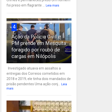
crimes e permaneceu preso Um homem
foi preso em flagrante ...
Leia mais
4
Ação da Polícia Civil e
PM prende em Mesquita
foragido por roubo de
cargas em Nilópolis
Investigado atuava em assaltos a
entregas dos Correios cometidos em
2018 e 2019; ele tinha dois mandados de
prisão pendentes Uma ação conj...
Leia
mais