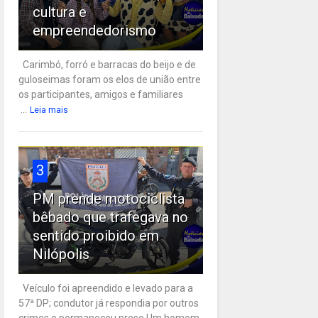
cultura e
empreendedorismo
Carimbó, forró e barracas do beijo e de
guloseimas foram os elos de união entre
os participantes, amigos e familiares
...
Leia mais
3
PM prende motociclista
bêbado que trafegava no
sentido proibido em
Nilópolis
Veículo foi apreendido e levado para a
57ª DP; condutor já respondia por outros