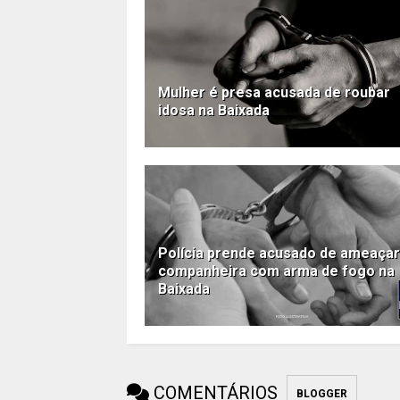
Mulher é presa acusada de roubar
idosa na Baixada
Polícia prende acusado de ameaçar
companheira com arma de fogo na
Baixada
COMENTÁRIOS
BLOGGER