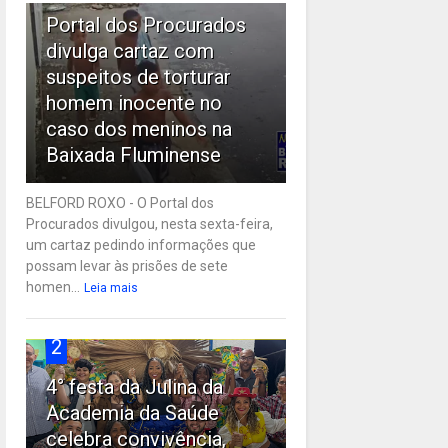
Portal dos Procurados
divulga cartaz com
suspeitos de torturar
homem inocente no
caso dos meninos na
Baixada Fluminense
BELFORD ROXO - O Portal dos
Procurados divulgou, nesta sexta-feira,
um cartaz pedindo informações que
possam levar às prisões de sete
homen...
Leia mais
2
4° festa da Julina da
Academia da Saúde
celebra convivência,