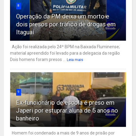
8
Operação da PM deixa um morto e
dois presos por tráfico de drogas em
Itaguaí
Ação foi realizada pelo 24º BPM na Baixada Fluminense;
material apreendido foi levado para a delegacia da região
Dois homens foram presos ...
Leia mais
9
Ex-funcionário de escola é preso em
Japeri por estuprar aluna de 5 anos no
banheiro
Homem foi condenado a mais de 9 anos de prisão por