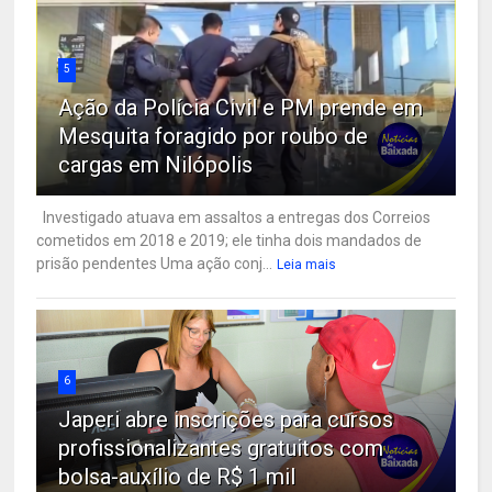
5
Ação da Polícia Civil e PM prende em
Mesquita foragido por roubo de
cargas em Nilópolis
Investigado atuava em assaltos a entregas dos Correios
cometidos em 2018 e 2019; ele tinha dois mandados de
prisão pendentes Uma ação conj...
Leia mais
6
Japeri abre inscrições para cursos
profissionalizantes gratuitos com
bolsa-auxílio de R$ 1 mil