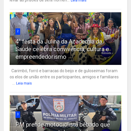
Leia mais
2
4° festa da Julina da Academia da
Saúde celebra convivência, cultura e
empreendedorismo
Carimbó, forró e barracas do beijo e de guloseimas foram
os elos de união entre os participantes, amigos e familiares
...
Leia mais
3
PM prende motociclista bêbado que