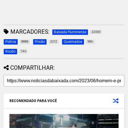
MARCADORES:
Baixada Fluminense
22000
Polícia
Prisão
Queimados
8888
2212
984
Roubo
740
COMPARTILHAR:
RECOMENDADO PARA VOCÊ