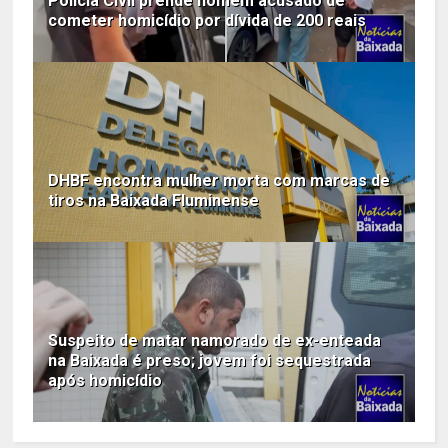
Polícia Civil prende homem acusado de
cometer homicídio por dívida de 200 reais
DHBF encontra mulher morta com marcas de
tiros na Baixada Fluminense
Suspeito de matar namorado de ex-enteada
na Baixada é preso; jovem foi sequestrada
após homicídio