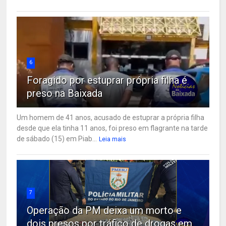
6
Foragido por estuprar própria filha é
preso na Baixada
Um homem de 41 anos, acusado de estuprar a própria filha
desde que ela tinha 11 anos, foi preso em flagrante na tarde
de sábado (15) em Piab...
Leia mais
7
Operação da PM deixa um morto e
dois presos por tráfico de drogas em