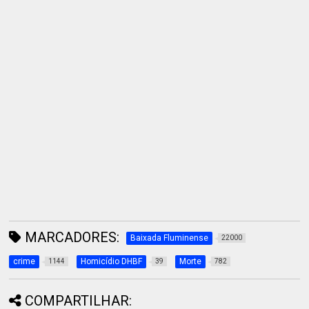
MARCADORES:
Baixada Fluminense
22000
crime
Homicídio DHBF
Morte
1144
39
782
COMPARTILHAR: