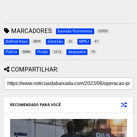
MARCADORES:
Baixada Fluminense
22000
Belford Roxo
Extorsão
MPRJ
3899
25
41
Polícia
Prisão
Sequestro
8888
2212
79
COMPARTILHAR:
RECOMENDADO PARA VOCÊ