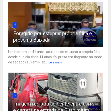
5
Foragido por estuprar própria filha é
preso na Baixada
Um homem de 41 anos, acusado de estuprar a própria filha
desde que ela tinha 11 anos, foi preso em flagrante na tarde
de sábado (15) em Piab...
Leia mais
6
Imagem registra acidente entre carro
e carreta na entrada de Guapimirim