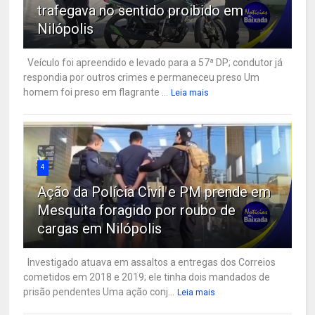
trafegava no sentido proibido em
Nilópolis
Veículo foi apreendido e levado para a 57ª DP; condutor já
respondia por outros crimes e permaneceu preso Um
homem foi preso em flagrante ...
Leia mais
4
Ação da Polícia Civil e PM prende em
Mesquita foragido por roubo de
cargas em Nilópolis
Investigado atuava em assaltos a entregas dos Correios
cometidos em 2018 e 2019; ele tinha dois mandados de
prisão pendentes Uma ação conj...
Leia mais