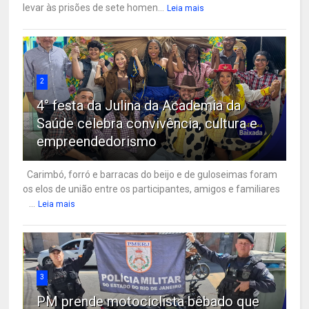
levar às prisões de sete homen...
Leia mais
2
4° festa da Julina da Academia da
Saúde celebra convivência, cultura e
empreendedorismo
Carimbó, forró e barracas do beijo e de guloseimas foram
os elos de união entre os participantes, amigos e familiares
...
Leia mais
3
PM prende motociclista bêbado que