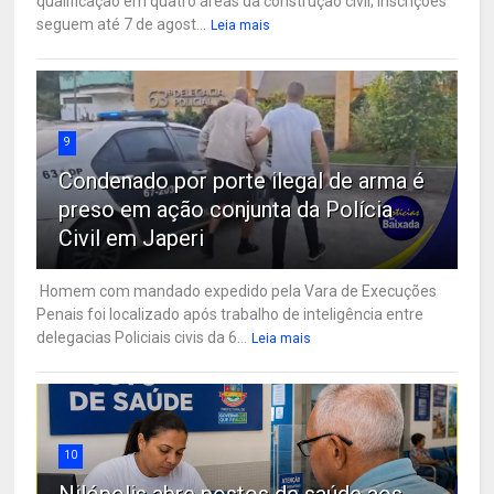
qualificação em quatro áreas da construção civil; inscrições
seguem até 7 de agost...
Leia mais
9
Condenado por porte ilegal de arma é
preso em ação conjunta da Polícia
Civil em Japeri
Homem com mandado expedido pela Vara de Execuções
Penais foi localizado após trabalho de inteligência entre
delegacias Policiais civis da 6...
Leia mais
10
Nilópolis abre postos de saúde aos