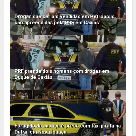
Drogas que seriam vendidas em Petrópolis
são apreendidas pela PRF em Caxias
PRF prende dois homens com drogas em
Duque de Caxias
Foragido da Justiça é preso com táxi pirata na
Dutra, em Nova Iguaçu