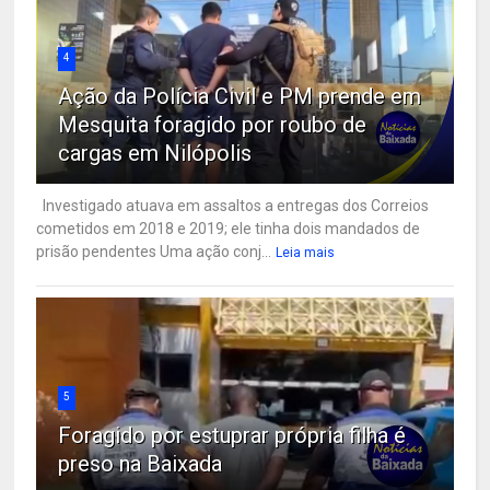
4
Ação da Polícia Civil e PM prende em
Mesquita foragido por roubo de
cargas em Nilópolis
Investigado atuava em assaltos a entregas dos Correios
cometidos em 2018 e 2019; ele tinha dois mandados de
prisão pendentes Uma ação conj...
Leia mais
5
Foragido por estuprar própria filha é
preso na Baixada