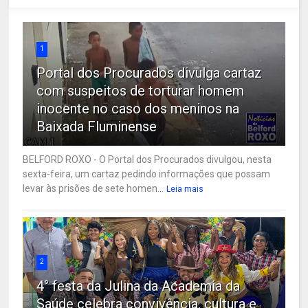
1
Portal dos Procurados divulga cartaz
com suspeitos de torturar homem
inocente no caso dos meninos na
Baixada Fluminense
BELFORD ROXO - O Portal dos Procurados divulgou, nesta
sexta-feira, um cartaz pedindo informações que possam
levar às prisões de sete homen...
Leia mais
2
4° festa da Julina da Academia da
Saúde celebra convivência, cultura e