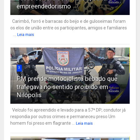
empreendedorismo
Carimbó, forró e barracas do beijo e de guloseimas foram
os elos de união entre os participantes, amigos e familiares
...
Leia mais
3
PM prende motociclista bêbado que
trafegava no sentido proibido em
Nilópolis
Veículo foi apreendido e levado para a 57ª DP; condutor já
respondia por outros crimes e permaneceu preso Um
homem foi preso em flagrante ...
Leia mais