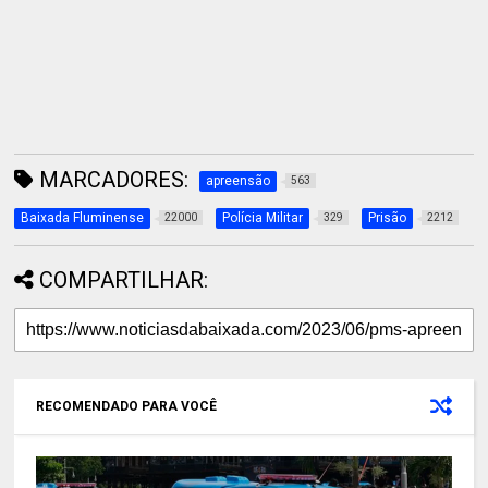
MARCADORES:
apreensão
563
Baixada Fluminense
Polícia Militar
Prisão
22000
329
2212
COMPARTILHAR:
RECOMENDADO PARA VOCÊ