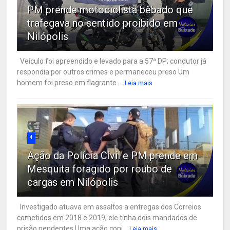
PM prende motociclista bêbado que
trafegava no sentido proibido em
Nilópolis
Veículo foi apreendido e levado para a 57ª DP; condutor já
respondia por outros crimes e permaneceu preso Um
homem foi preso em flagrante ...
Leia mais
4
Ação da Polícia Civil e PM prende em
Mesquita foragido por roubo de
cargas em Nilópolis
Investigado atuava em assaltos a entregas dos Correios
cometidos em 2018 e 2019; ele tinha dois mandados de
prisão pendentes Uma ação conj...
Leia mais