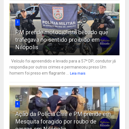
3
PM prende motociclista bêbado que
trafegava no sentido proibido em
Nilópolis
Veículo foi apreendido e levado para a 57ª DP; condutor já
respondia por outros crimes e permaneceu preso Um
homem foi preso em flagrante ...
Leia mais
4
Ação da Polícia Civil e PM prende em
Mesquita foragido por roubo de
cargas em Nilópolis