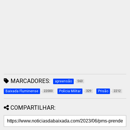
MARCADORES:
apreensão
563
Baixada Fluminense
Polícia Militar
Prisão
22000
329
2212
COMPARTILHAR: