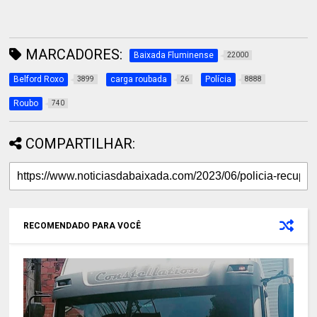
MARCADORES:
Baixada Fluminense
22000
Belford Roxo
carga roubada
Polícia
3899
26
8888
Roubo
740
COMPARTILHAR:
RECOMENDADO PARA VOCÊ