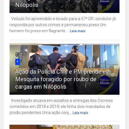
Nilópolis
Veículo foi apreendido e levado para a 57ª DP; condutor já
respondia por outros crimes e permaneceu preso Um
homem foi preso em flagrante ...
Leia mais
4
Ação da Polícia Civil e PM prende em
Mesquita foragido por roubo de
cargas em Nilópolis
Investigado atuava em assaltos a entregas dos Correios
cometidos em 2018 e 2019; ele tinha dois mandados de
prisão pendentes Uma ação conj...
Leia mais