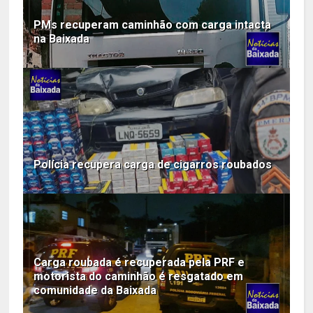
PMs recuperam caminhão com carga intacta
na Baixada
Polícia recupera carga de cigarros roubados
Carga roubada é recuperada pela PRF e
motorista do caminhão é resgatado em
comunidade da Baixada