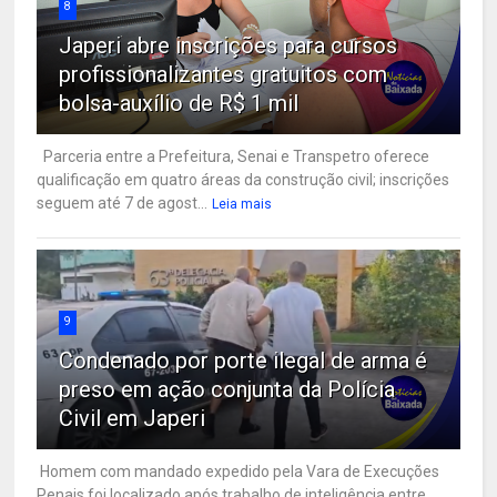
8
Japeri abre inscrições para cursos
profissionalizantes gratuitos com
bolsa-auxílio de R$ 1 mil
Parceria entre a Prefeitura, Senai e Transpetro oferece
qualificação em quatro áreas da construção civil; inscrições
seguem até 7 de agost...
Leia mais
9
Condenado por porte ilegal de arma é
preso em ação conjunta da Polícia
Civil em Japeri
Homem com mandado expedido pela Vara de Execuções
Penais foi localizado após trabalho de inteligência entre