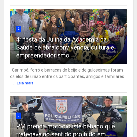
2
4° festa da Julina da Academia da
Saúde celebra convivência, cultura e
empreendedorismo
Carimbó, forró e barracas do beijo e de guloseimas foram
os elos de união entre os participantes, amigos e familiares
...
Leia mais
3
PM prende motociclista bêbado que
trafegava no sentido proibido em