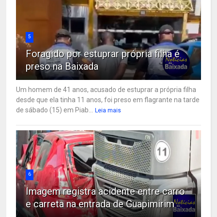
5
Foragido por estuprar própria filha é
preso na Baixada
Um homem de 41 anos, acusado de estuprar a própria filha
desde que ela tinha 11 anos, foi preso em flagrante na tarde
de sábado (15) em Piab...
Leia mais
6
Imagem registra acidente entre carro
e carreta na entrada de Guapimirim