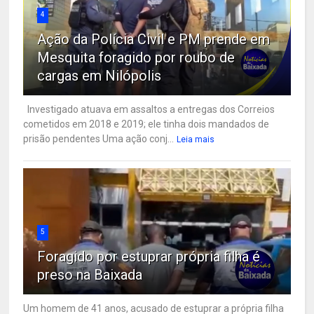
4
Ação da Polícia Civil e PM prende em
Mesquita foragido por roubo de
cargas em Nilópolis
Investigado atuava em assaltos a entregas dos Correios
cometidos em 2018 e 2019; ele tinha dois mandados de
prisão pendentes Uma ação conj...
Leia mais
5
Foragido por estuprar própria filha é
preso na Baixada
Um homem de 41 anos, acusado de estuprar a própria filha