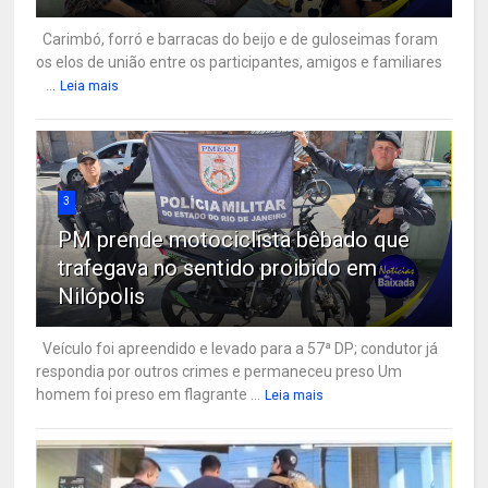
Carimbó, forró e barracas do beijo e de guloseimas foram
os elos de união entre os participantes, amigos e familiares
...
Leia mais
3
PM prende motociclista bêbado que
trafegava no sentido proibido em
Nilópolis
Veículo foi apreendido e levado para a 57ª DP; condutor já
respondia por outros crimes e permaneceu preso Um
homem foi preso em flagrante ...
Leia mais