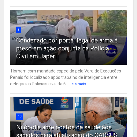
9
Condenado por porte ilegal de arma é
preso em ação conjunta da Polícia
Civil em Japeri
Homem com mandado expedido pela Vara de Execuções
Penais foi localizado após trabalho de inteligência entre
delegacias Policiais civis da 6...
Leia mais
10
Nilópolis abre postos de saúde aos
sábados para atualização do CADSUS