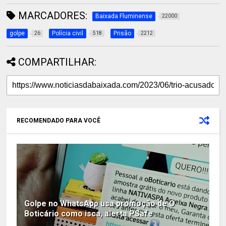
MARCADORES:
Baixada Fluminense
22000
golpe
Polícia civil
Prisão
26
518
2212
COMPARTILHAR:
RECOMENDADO PARA VOCÊ
Golpe no WhatsApp usa promoção de O
Boticário como isca, alerta PSafe