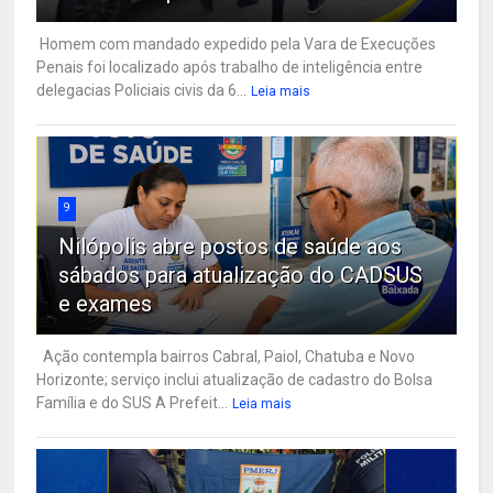
Homem com mandado expedido pela Vara de Execuções
Penais foi localizado após trabalho de inteligência entre
delegacias Policiais civis da 6...
Leia mais
9
Nilópolis abre postos de saúde aos
sábados para atualização do CADSUS
e exames
Ação contempla bairros Cabral, Paiol, Chatuba e Novo
Horizonte; serviço inclui atualização de cadastro do Bolsa
Família e do SUS A Prefeit...
Leia mais