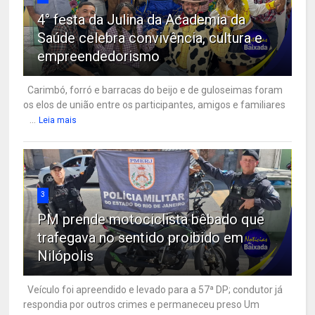
4° festa da Julina da Academia da
Saúde celebra convivência, cultura e
empreendedorismo
Carimbó, forró e barracas do beijo e de guloseimas foram
os elos de união entre os participantes, amigos e familiares
...
Leia mais
3
PM prende motociclista bêbado que
trafegava no sentido proibido em
Nilópolis
Veículo foi apreendido e levado para a 57ª DP; condutor já
respondia por outros crimes e permaneceu preso Um