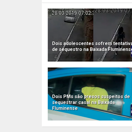
Dois adolescentes sofrem tentativ
de sequestro na Baixada Fluminens
Dois PMs são presos suspeitos de
sequestrar casal na Baixada
Fluminense