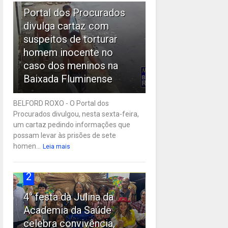
Portal dos Procurados
divulga cartaz com
suspeitos de torturar
homem inocente no
caso dos meninos na
Baixada Fluminense
BELFORD ROXO - O Portal dos
Procurados divulgou, nesta sexta-feira,
um cartaz pedindo informações que
possam levar às prisões de sete
homen...
Leia mais
2
4° festa da Julina da
Academia da Saúde
celebra convivência,