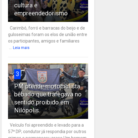
cultura e
empreendedorismo
Carimbó, forró e barracas do beijo e de
guloseimas foram os elos de união entre
os participantes, amigos e familiares
...
Leia mais
3
PM prende motociclista
bêbado que trafegava no
sentido proibido em
Nilópolis
Veículo foi apreendido e levado para a
57ª DP; condutor já respondia por outros