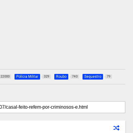
Polícia Militar
Roubo
Sequestro
22000
329
740
79