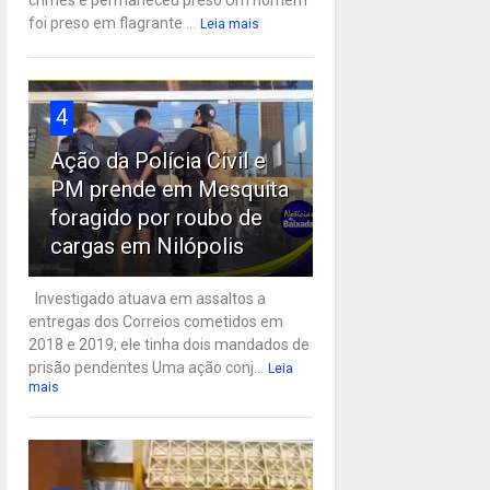
crimes e permaneceu preso Um homem
foi preso em flagrante ...
Leia mais
4
Ação da Polícia Civil e
PM prende em Mesquita
foragido por roubo de
cargas em Nilópolis
Investigado atuava em assaltos a
entregas dos Correios cometidos em
2018 e 2019; ele tinha dois mandados de
prisão pendentes Uma ação conj...
Leia
mais