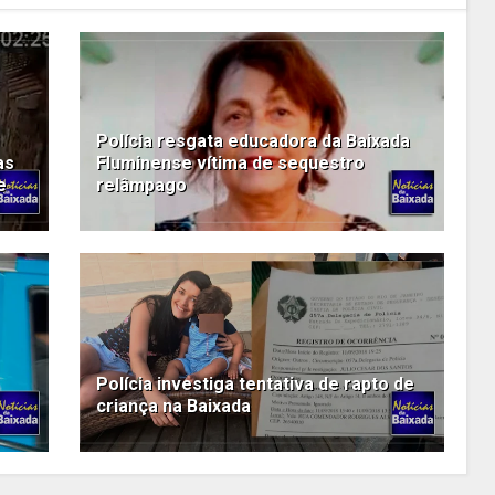
Polícia resgata educadora da Baixada
as
Fluminense vítima de sequestro
e
relâmpago
Polícia investiga tentativa de rapto de
criança na Baixada