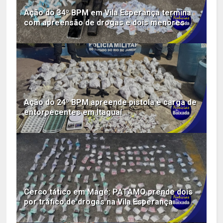
Ação do 34º BPM em Vila Esperança termina
com apreensão de drogas e dois menores
Ação do 24º BPM apreende pistola e carga de
entorpecentes em Itaguaí
Cerco tático em Magé: PATAMO prende dois
por tráfico de drogas na Vila Esperança