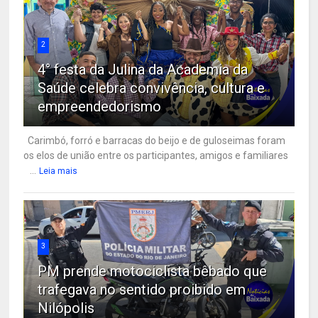
2
4° festa da Julina da Academia da
Saúde celebra convivência, cultura e
empreendedorismo
Carimbó, forró e barracas do beijo e de guloseimas foram
os elos de união entre os participantes, amigos e familiares
...
Leia mais
3
PM prende motociclista bêbado que
trafegava no sentido proibido em
Nilópolis