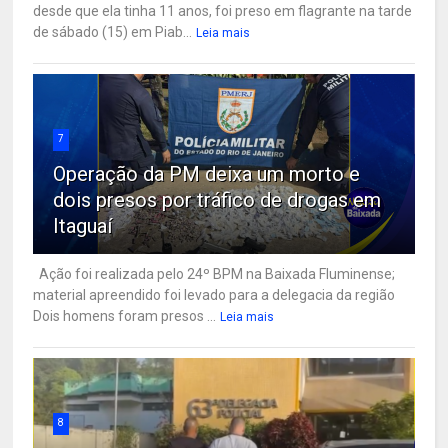
desde que ela tinha 11 anos, foi preso em flagrante na tarde
de sábado (15) em Piab...
Leia mais
7
Operação da PM deixa um morto e
dois presos por tráfico de drogas em
Itaguaí
Ação foi realizada pelo 24º BPM na Baixada Fluminense;
material apreendido foi levado para a delegacia da região
Dois homens foram presos ...
Leia mais
8