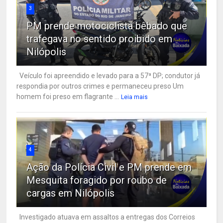
3
PM prende motociclista bêbado que
trafegava no sentido proibido em
Nilópolis
Veículo foi apreendido e levado para a 57ª DP; condutor já
respondia por outros crimes e permaneceu preso Um
homem foi preso em flagrante ...
Leia mais
4
Ação da Polícia Civil e PM prende em
Mesquita foragido por roubo de
cargas em Nilópolis
Investigado atuava em assaltos a entregas dos Correios