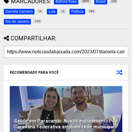
MARCADORES:
Belford Roxo
Brasil
3899
300
Daniela Carneiro
Lula
Política
14
12
784
Rio de Janeiro
740
COMPARTILHAR:
RECOMENDADO PARA VOCÊ
Saúde em Paracambi: Novos equipamentos da
Caravana Federativa ampliam rede municipal