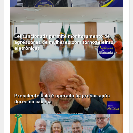
Lei sancionada permite monitoramento de
agressores de mulheres com tornozeleiras
eletrônicas
Presidente Lula é operado às presas após
dores na cabeça