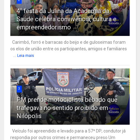
4° festa da Julina da Academia da
Saúde celebra convivência, cultura e
empreendedorismo
Carimbó, forró e barracas do beijo e de guloseimas foram
os elos de união entre os participantes, amigos e familiares
...
Leia mais
3
PM prende motociclista bêbado que
trafegava no sentido proibido em
Nilópolis
Veículo foi apreendido e levado para a 57ª DP; condutor já
respondia por outros crimes e permaneceu preso Um