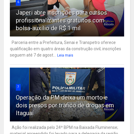
6
Japeri abre inscrições para cursos
profissionalizantes gratuitos com
bolsa-auxílio de R$ 1 mil
Parceria entre a Prefeitura, Senai e Transpetro oferece
qualificação em quatro áreas da construção civil; inscrições
seguem até 7 de agost...
Leia mais
7
Operação da PM deixa um morto e
dois presos por tráfico de drogas em
Itaguaí
Ação foi realizada pelo 24º BPM na Baixada Fluminense;
material apreendido foi levado para a delegacia da região