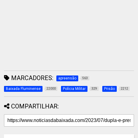
MARCADORES:
apreensão
563
Baixada Fluminense
Polícia Militar
Prisão
22000
329
2212
COMPARTILHAR: