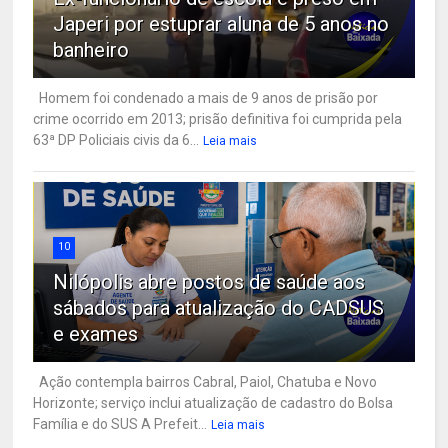
Japeri por estuprar aluna de 5 anos no
banheiro
Homem foi condenado a mais de 9 anos de prisão por
crime ocorrido em 2013; prisão definitiva foi cumprida pela
63ª DP Policiais civis da 6...
Leia mais
10
Nilópolis abre postos de saúde aos
sábados para atualização do CADSUS
e exames
Ação contempla bairros Cabral, Paiol, Chatuba e Novo
Horizonte; serviço inclui atualização de cadastro do Bolsa
Família e do SUS A Prefeit...
Leia mais