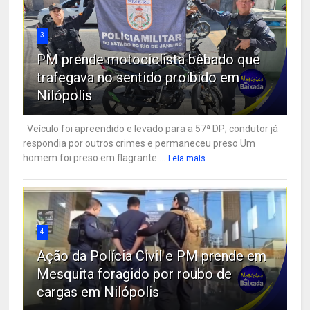
3
PM prende motociclista bêbado que
trafegava no sentido proibido em
Nilópolis
Veículo foi apreendido e levado para a 57ª DP; condutor já
respondia por outros crimes e permaneceu preso Um
homem foi preso em flagrante ...
Leia mais
4
Ação da Polícia Civil e PM prende em
Mesquita foragido por roubo de
cargas em Nilópolis