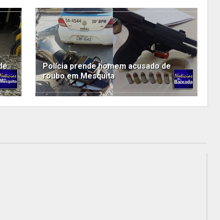
de
Polícia prende homem acusado de
roubo em Mesquita