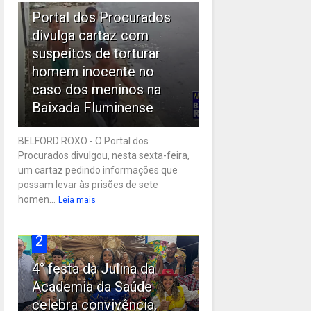
Portal dos Procurados
divulga cartaz com
suspeitos de torturar
homem inocente no
caso dos meninos na
Baixada Fluminense
BELFORD ROXO - O Portal dos
Procurados divulgou, nesta sexta-feira,
um cartaz pedindo informações que
possam levar às prisões de sete
homen...
Leia mais
2
4° festa da Julina da
Academia da Saúde
celebra convivência,