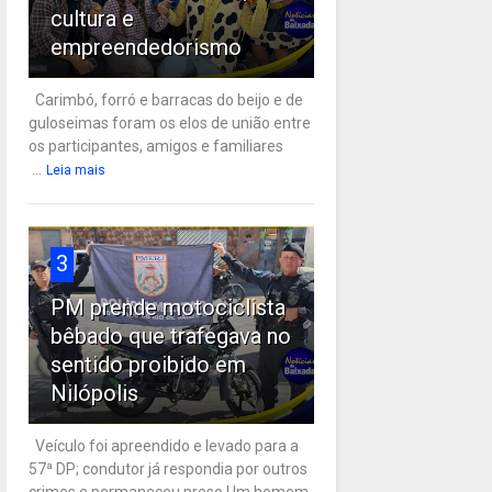
cultura e
empreendedorismo
Carimbó, forró e barracas do beijo e de
guloseimas foram os elos de união entre
os participantes, amigos e familiares
...
Leia mais
3
PM prende motociclista
bêbado que trafegava no
sentido proibido em
Nilópolis
Veículo foi apreendido e levado para a
57ª DP; condutor já respondia por outros