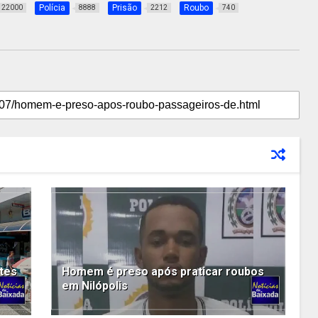
Polícia
Prisão
Roubo
22000
8888
2212
740
ntes
Homem é preso após praticar roubos
em Nilópolis