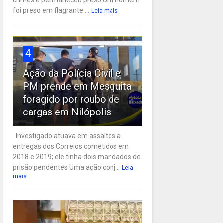
crimes e permaneceu preso Um homem
foi preso em flagrante ...
Leia mais
4
Ação da Polícia Civil e
PM prende em Mesquita
foragido por roubo de
cargas em Nilópolis
Investigado atuava em assaltos a
entregas dos Correios cometidos em
2018 e 2019; ele tinha dois mandados de
prisão pendentes Uma ação conj...
Leia
mais