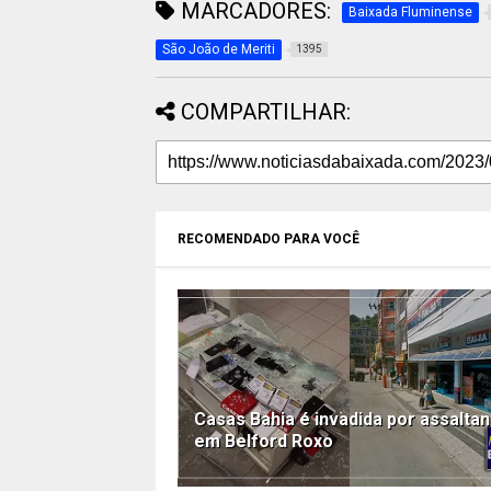
MARCADORES:
Baixada Fluminense
São João de Meriti
1395
COMPARTILHAR:
RECOMENDADO PARA VOCÊ
Casas Bahia é invadida por assalta
em Belford Roxo